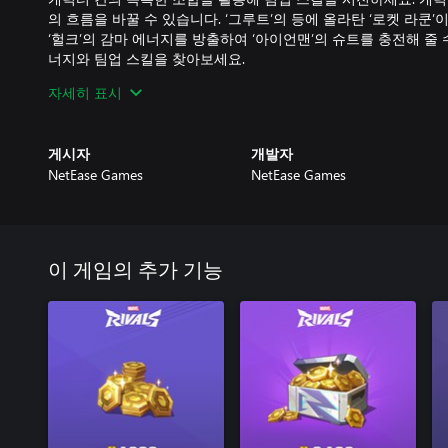
의 흐름을 바꿀 수 있습니다. ‘그루트’의 등에 올라탄 ‘로켓 라쿤
‘헐크’의 감마 에너지를 방출하여 ‘아이언맨’의 슈트를 충전해 줄 
너지와 팀업 스킬을 찾아보세요.
자세히 표시
창의적인 맵 활용
아스가르드에서 2099년 도쿄에 이르기까지, 다양한 마블 유니버
릭터의 초능력으로 직접 지형을 바꿔 전략적인 이점을 만들어 내
게시자
개발자
를 살피세요. 때로는 지형지물이 강력한 무기가 되어 적을 섬멸하
NetEase Games
NetEase Games
창의적인 방법으로 맵을 활용하고 승리를 쟁취하세요!
끝없이 팽창하는 마블 유니버스와 시즌 업데이트
마블 유니버스는 무한한 가능성을 가지고 있습니다. 새로운 시즌
전장에 합류하고, 도전 정신을 자극하는 신규 맵이 업데이트됩니
이 게임의 추가 기능
는 콘텐츠를 활용하여 새로운 전략을 구상할 수 있습니다. 짜릿한
험해 보세요!