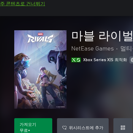
주 콘텐츠로 건너뛰기
마블 라이
NetEase Games
•
멀티
Xbox Series X|S 최적화
가져오기
위시리스트에 추가
무료+