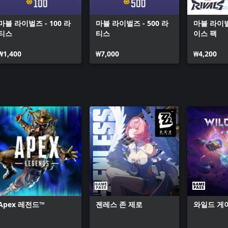
마블 라이벌즈 - 100 라
마블 라이벌즈 - 500 라
마블 라이벌
티스
티스
이스 팩
₩1,400
₩7,000
₩4,200
Apex 레전드™
젠레스 존 제로
와일드 게