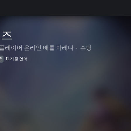
벌즈
플레이어 온라인 배틀 아레나
•
슈팅
11 지원 언어