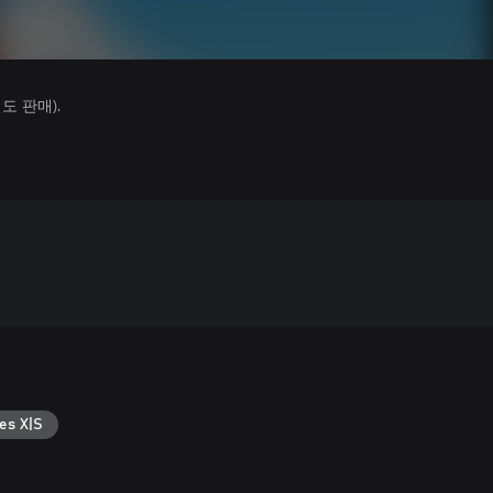
 판매).
es X|S