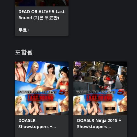
DEAD OR ALIVE 5 Last
Round (기본 무료판)
무료+
포함됨
DOA5LR
DOA5LR Ninja 2015 +
Showstoppers +
Showstoppers
Beach Party Costume
Costume Set