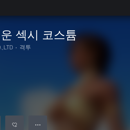
운 섹시 코스튬
.,LTD
•
격투
● ● ●