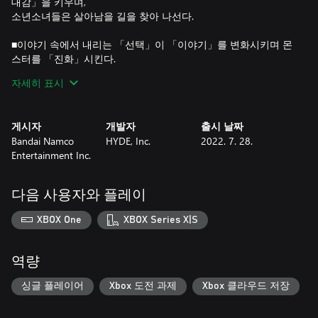
대감」을 키우며,
소년소녀들은 살아남을 길을 찾아 나선다.
■이야기 속에서 내리는 「선택」이 「이야기」를 변화시키며 몬
스터를 「진화」시킨다.
이야기는 텍스트 어드벤처로 진행되며,
자세히 표시
캐릭터들과 대화를 나누거나 다양한 장소를 조사하면서 게임을
진행하게 된다.
대화나 조사 도중에 「선택지」가 출현하기도 하는데, 「선택
게시자
개발자
출시 날짜
지」에서 선택한 행동이 이야기 속에서 계속 누적되어
Bandai Namco
HYDE, Inc.
2022. 7. 28.
이야기가 분기되며 파트너인 아구몬의 진화 방향이 변화한다.
Entertainment Inc.
■몬스터의 「기술」과 「진화」를 구사하여 싸우는 단체전 전략
「배틀」
다음 사용자와 플레이
이야기를 진행하다 보면 간혹 적대하는 몬스터와의 전략 배틀이
발생하며,
XBOX One
XBOX Series X|S
최대 10개의 유닛을 필드에 배치하여 싸울 수 있다.
몬스터는 SP를 소모해서 「기술」을 사용하거나 해방이 완료된
진화 방향으로 「진화」할 수 있다.
역량
몬스터에게 주어진 능력을 활용하여 지형과 종족의 상성을 파악
하면서 전략적으로 싸워나가자.
싱글 플레이어
Xbox 도전 과제
Xbox 클라우드 저장