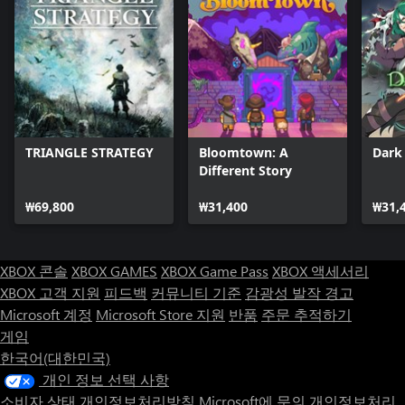
TRIANGLE STRATEGY
Bloomtown: A
Dark 
Different Story
₩69,800
₩31,400
₩31,
XBOX 콘솔
XBOX GAMES
XBOX Game Pass
XBOX 액세서리
XBOX 고객 지원
피드백
커뮤니티 기준
감광성 발작 경고
Microsoft 계정
Microsoft Store 지원
반품
주문 추적하기
게임
한국어(대한민국)
개인 정보 선택 사항
소비자 상태 개인정보처리방침
Microsoft에 문의
개인정보처리