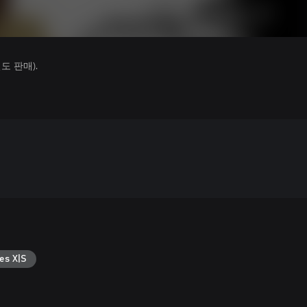
 판매).
es X|S