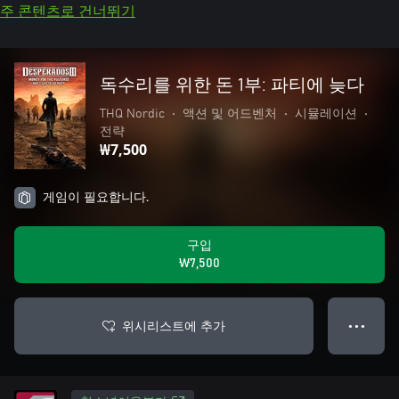
주 콘텐츠로 건너뛰기
독수리를 위한 돈 1부: 파티에 늦다
THQ Nordic
•
액션 및 어드벤처
•
시뮬레이션
•
전략
₩7,500
게임이 필요합니다.
구입
₩7,500
위시리스트에 추가
● ● ●