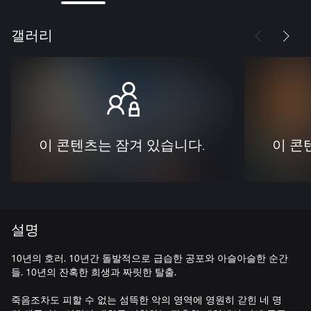
갤러리
이 콘텐츠는 잠겨 있습니다.
이 콘
설명
10년의 호러. 10년간 돌발적으로 급습한 공포와 아슬아슬한 순간
들. 10년의 잔혹한 희생과 짜릿한 탈출.
죽음조차도 피할 수 없는 섬뜩한 악의 영역에 영원히 갇힌 네 명