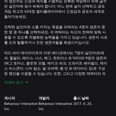
의 생존자는 신경과 재치를 시험하는 잔혹한 게임에서 피에 굶주
린 살인마에 맞서 싸워야 합니다. 어느 편에 설지 선택하고 공포
게임 최고의 비대칭 멀티플레이어에서 긴장감과 공포의 세계로
들어가보세요.
잔학한 살인마와 소름 끼치는 죽음을 피하려는 4명의 생존자 중
한 명 중 하나를 선택하세요. 각 캐릭터는 자신의 전략에 맞춰 사
용할 수 있도록 차별화된 능력들을 가지고 있습니다. 생존자 서로
를 도와 탈출하거나 모든 생존자들을 희생시키십시오.
데드 바이 데이라이트의 이번 에디션에서는 7명의 살인마(트래
퍼, 힐빌리, 레이스, 너스, 해그, 헌트리스 & 닥터)와 9명의 생존자
(메그 토마스, 클로뎃 모렐, 제이크 파크, 드와이트 페어필드, 에이
스 비스콘티, 니아 칼슨, 빌 오버백, 펭 민 & 데이비드 킹)로 구성
된 명단을 이용할 수 있습니다. 또한, 그리고 다양한 캐릭터의 의
상들로 가득한 꾸미기 아이템 애드온 2가지가 포함되어 있습니
자세히 표시
다.
게시자
개발자
출시 날짜
Behaviour Interactive
Behaviour Interactive
2017. 6. 20.
Inc.
Inc.