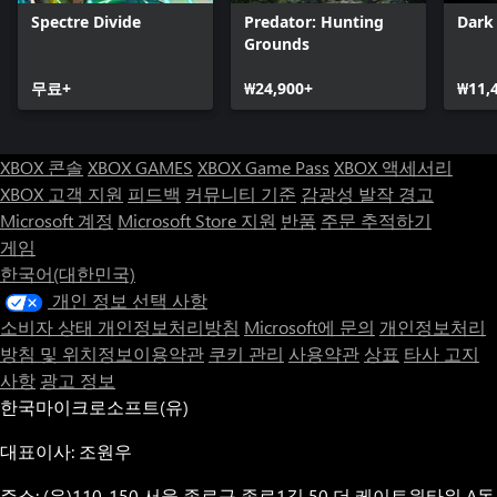
Spectre Divide
Predator: Hunting
Dark
Grounds
무료+
₩24,900+
₩11,
XBOX 콘솔
XBOX GAMES
XBOX Game Pass
XBOX 액세서리
XBOX 고객 지원
피드백
커뮤니티 기준
감광성 발작 경고
Microsoft 계정
Microsoft Store 지원
반품
주문 추적하기
게임
한국어(대한민국)
개인 정보 선택 사항
소비자 상태 개인정보처리방침
Microsoft에 문의
개인정보처리
방침 및 위치정보이용약관
쿠키 관리
사용약관
상표
타사 고지
사항
광고 정보
한국마이크로소프트(유)
대표이사: 조원우
주소: (우)110-150 서울 종로구 종로1길 50 더 케이트윈타워 A동