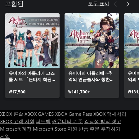
모두 표시
포함됨
유미아의 아틀리에 코스
유미아의 아틀리에 ~추
유미아
튬 세트 「판타지 학원풍
억의 연금술사와 창환의
억의
코디네이트」
땅~ Digital Deluxe
땅~ Di
₩17,500
with Season Pass
₩141,700+
with
₩131
(Xbo
XBOX 콘솔
XBOX GAMES
XBOX Game Pass
XBOX 액세서리
XBOX 고객 지원
피드백
커뮤니티 기준
감광성 발작 경고
Microsoft 계정
Microsoft Store 지원
반품
주문 추적하기
게임