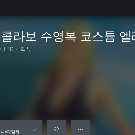
콜라보 수영복 코스튬 
.,LTD
•
격투
● ● ●
레나×파멜라