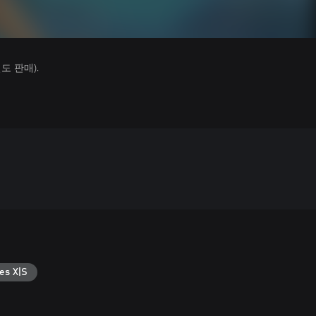
 판매).
es X|S