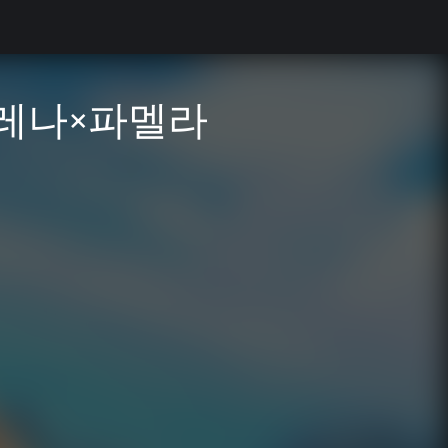
엘레나×파멜라