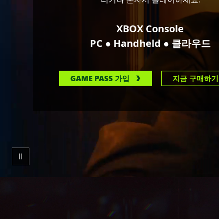
정
면
을
XBOX Console
바
●
●
PC
Handheld
클라우드
라
보
는
GAME PASS 가입
지금 구매하기
한
남
자.