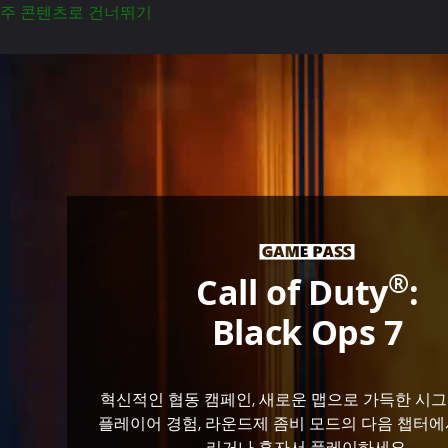
주 콘텐츠로 건너뛰기
얼
굴
앞
에
권
총
을
들
고
®
Call of Duty
:
심
각
Black Ops 7
한
표
정
혁신적인 협동 캠페인, 새로운 맵으로 가득한 시
으
플레이어 경험, 라운드제 좀비 모드의 다음 챕터에
로
리거나 혼자서 플레이하세요.