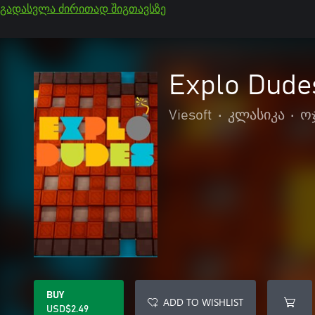
გადასვლა ძირითად შიგთავსზე
Explo Dude
Viesoft
•
კლასიკა
•
ოჯ
BUY
ADD TO WISHLIST
USD$2.49