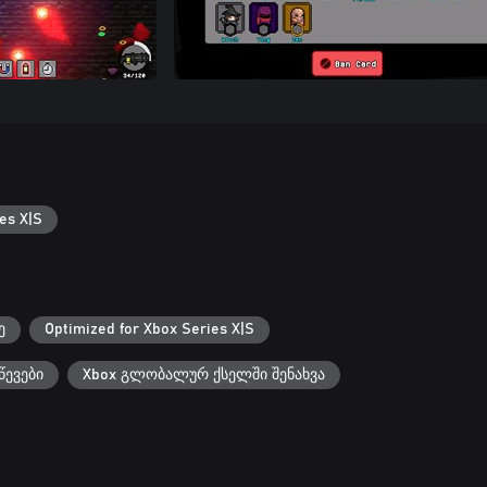
es X|S
ე
Optimized for Xbox Series X|S
წევები
Xbox გლობალურ ქსელში შენახვა