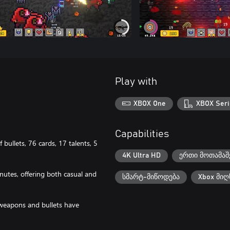
Play with
XBOX One
XBOX Seri
Capabilities
ullets, 76 cards, 17 talents, 5
4K Ultra HD
ერთი მოთამაშ
nutes, offering both casual and
სმარტ-მიწოდება
Xbox მიღ
 weapons and bullets have