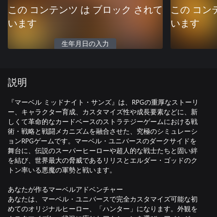
この コンテンツ は ブロック されて
この コン
います
います
生年月日の入力
説明
『マーベル ミッドナイト・サンズ』は、RPGの重厚なストーリ
ー、キャラクター育成、カスタマイズ性や成長要素などに、新
しくて革命的なカードベースのストラテジーゲームにおける戦
術・戦略と戦闘メカニズムを融合させた、究極のシミュレーシ
ョンRPGゲームです。マーベル・ユニバースのダークサイドを
舞台に、伝説のスーパーヒーローや超人的な戦士たちと固い絆
を結び、世界最大の脅威であるリリスとエルダー・ゴッドのク
トン率いる悪魔の軍勢と戦います。
あなたが作るマーベルアドベンチャー
あなたは、マーベル・ユニバースで完全カスタマイズ可能な初
めてのオリジナルヒーロー、「ハンター」になります。外観を