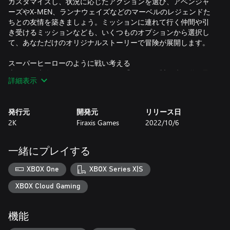
カスタマイズし、状況に応じたアクションを選び、アベンジャ
ーズやX-MEN、ランナウェイズなどのマーベルのレジェンドた
ちとの友情を築きましょう。ミッションに連れて行く仲間や引
き受けるミッションなども、いくつものオプションから選択し
て、あなただけのオリジナルストーリーで冒険が展開します。
スーパーヒーローのように戦い考える
本作は、大人気ストラテジーゲーム『XCOM』製作陣が贈る最
詳細表示
新作。スーパーヒーローとなって考えることが求められる、魅
力的でカスタマイズ自在なカードベースのバトルシステムを採
用しています。戦術的なターン制のミッションでスーパーヒー
発行元
開発元
リリース日
ローのチームを展開し、悪の勢力を阻止。更には、環境を利用
2K
Firaxis Games
2022/10/6
し、戦場を駆け回って完璧なショットやコンボを決め、強烈な
ヒーローアビリティを繰り出し、強敵を制圧することも可能。
戦闘は、ストラテジーゲームとカードベースゲームのそれぞれ
一緒にプレイする
の要素を融合させることにより、ユニークかつスリリングな体
験を実現しています。
XBOX One
XBOX Series X|S
レジェンドと共に生きる
XBOX Cloud Gaming
スーパーヒーローたちがオフタイムをどのように過ごしている
のか、覗いてみましょう。神秘の秘密基地である「大聖院」を
機能
探検し、強力な隠しアイテムや秘密を発見すれば、リリスやそ
の手先との戦いに活用できます。コミックや映画では見られな