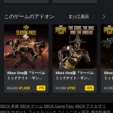
すべて表示
このゲームのアドオン
Xbox One版『マーベル
Xbox One版『マーベル
Xbo
ミッドナイト・サン
ミッドナイト・サン
ミッ
ズ』シーズンパス
ズ』「善人と悪人とア
ズ』
¥6,600
¥1,650
ンデッド」
¥1,980
¥792
¥1,98
-75%
-60%
XBOX 本体
XBOX ゲーム
XBOX Game Pass
XBOX アクセサリ
XBOX サポート
フィードバック
コミュニティ規定
感光性発作