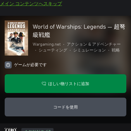
メイン コンテンツへスキップ
World of Warships: Legends — 超弩
級戦艦
Wargaming.net
•
アクション & アドベンチャー
•
シューティング
•
シミュレーション
•
戦略
ゲームが必要です
ほしい物リストに追加
コードを使用