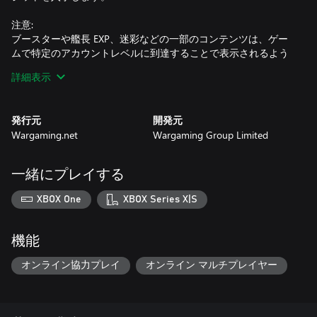
注意:
ブースターや艦長 EXP、迷彩などの一部のコンテンツは、ゲー
ムで特定のアカウントレベルに到達することで表示されるよう
になります。
詳細表示
一部のコンテンツ, 艦艇、無期限迷彩、コンテナ、旗、パッチシ
ンボル、パッチベースなど, は、購入したプラットフォームでの
み利用可能です。
発行元
開発元
Wargaming.net
Wargaming Group Limited
一緒にプレイする
XBOX One
XBOX Series X|S
機能
オンライン協力プレイ
オンライン マルチプレイヤー