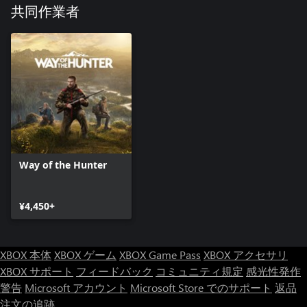
これらの照準器は、没入感満載の夜間狩猟を可能とする装備一
共同作業者
式となります。リアリズムと性能を追求して設計されたこのパ
ックは、ハンターが最も過酷な低照度条件下でも獲物を追跡
し、仕留めるための道具として活躍します。
Way of the Hunter
¥4,450+
XBOX 本体
XBOX ゲーム
XBOX Game Pass
XBOX アクセサリ
XBOX サポート
フィードバック
コミュニティ規定
感光性発作
警告
Microsoft アカウント
Microsoft Store でのサポート
返品
注文の追跡