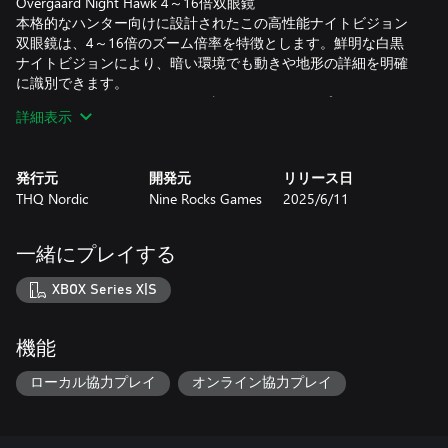
Overgaard Night Hawk 4～16倍双眼鏡
本格的なハンター向けに設計されたこの高性能ナイトビジョン
双眼鏡は、4～16倍のズーム倍率を特徴とします。鮮明な白黒
ナイトビジョンにより、暗い環境でも動きや地形の詳細を明確
に識別できます。
Overgaard Night Stalker 5～15倍ライフルスコープ
詳細表示
中距離から長距離射撃用に設計された汎用性の高いデジタルラ
イフルスコープ。暗闇の中でも高い精度を実現し、変倍ズーム
機能によりクリアな視界を提供します。高解像度センサーを搭
発行元
開発元
リリース日
載し、夜間の狩猟時にも狙いを定める際に優位性を発揮しま
THQ Nordic
Nine Rocks Games
2025/6/11
す。
ZOOMXD Blackout-NVコリメーター
低照度環境での直感的な照準と状況認識を可能にする近距離用
一緒にプレイする
デジタルコリメーター。コンパクトで迅速に展開可能ながら、
固定倍率とクリアなデジタルオーバーレイを搭載。反応速度が
XBOX Series X|S
重要な近接狩猟に最適です。
ZOOMXD ShadowView 1～5倍クロスボウスコープ
クロスボウを好むハンターのために設計されたこのスコープ
機能
は、深い森から夕暮れの境界線まで、あらゆる状況に対応し、
低照度環境下での性能に優れています。25mmの対物レンズが
ローカル協力プレイ
オンライン協力プレイ
正確な照準を可能にし、視界が最も悪い状況でも、高い精度を
維持するように設計されています。