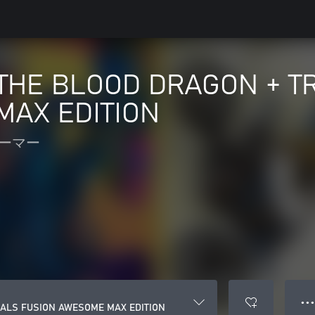
 THE BLOOD DRAGON + T
AX EDITION
ーマー
● ● ●
IALS FUSION AWESOME MAX EDITION