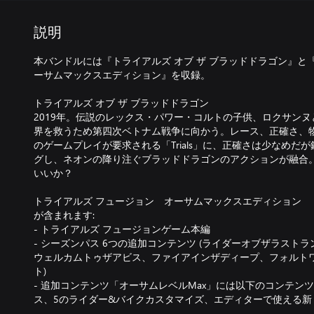
説明
本バンドルには『トライアルズ オブ ザ ブラッドドラゴン』と
ーサムマックスエディション』を収録。
トライアルズ オブ ザ ブラッドドラゴン
2019年。伝説のレックス・パワー・コルトの子供、ロクサン
界を救うため第四次ベトナム戦争に向かう。レース、正確さ、
のゲームプレイが要求される「Trials」に、正確さは少なめだ
グし、ネオンの降り注ぐブラッドドラゴンのアクションが融合
いいか？
トライアルズ フュージョン オーサムマックスエディション
が含まれます:
- トライアルズ フュージョンゲーム本編
- シーズンパス 6つの追加コンテンツ (ライダーオブザラスト
ウェルカムトゥザアビス、ファイアインザディープ、フォルト
ト)
- 追加コンテンツ「オーサムレベルMax」には以下のコンテンツ
ス、5のライダー&バイクカスタマイズ、エディターで使える新