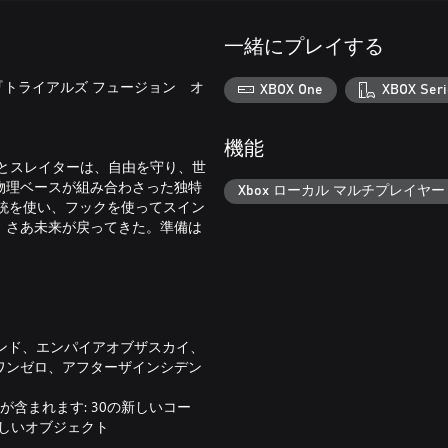
一緒にプレイする
『トライアルズ フュージョン オ
XBOX One
XBOX Seri
機能
ヌとスレイターは、自由を守り、世
物理ベースが組み合わさった独特
Xbox ローカル マルチプレイヤー (
が銃を使い、フックを使ってスイン
。さあ未来が戻ってきた。準備は
ランド、エンパイアオブザスカイ、
ワンゼロ、アフターザインシデン
が含まれます: 30の新しいコー
しいオブジェクト