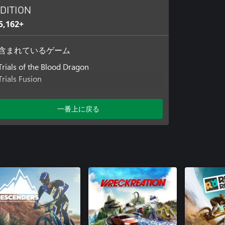
DITION
5,162+
含まれているゲーム
Trials of the Blood Dragon
Trials Fusion
追加コンテンツ
一番上に戻る
Trials Fusion: Awesome Level MAX
Riders of the Rustland
Trials Fusion: After The Incident
Trials Fusion: Welcome to the Abyss
Trials Fusion: Empire of the Sky
Trials Fusion: Fault One Zero
Trials Fusion: Fire in the deep
Trials Fusion Season Pass