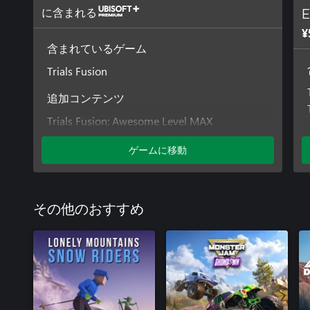
に含まれる
E
¥
含まれているゲーム
Trials Fusion
追加コンテンツ
Trials Fusion: Awesome Level MAX
Riders of the Rustland
ゲームに移動
Trials Fusion: After The Incident
Trials Fusion Season Pass
Trials Fusion - 天の光ボディキット
Trials Fusion: Welcome to the Abyss
その他のおすすめ
Trials Fusion: Empire of the Sky
Trials Fusion: Fault One Zero
Trials Fusion: Fire in the deep
Trials Fusion - 防護服
Trials Fusion Season Pass