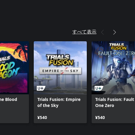
すべて表示
the Blood
Trials Fusion: Empire
Trials Fusion: Fault
of the Sky
One Zero
¥540
¥540