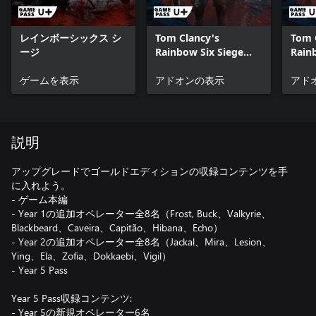
レインボーシックス シ
Tom Clancy's
Tom 
ージ
Rainbow Six Siege
Rain
Year 1 Operators
Year
ゲームを表示
アドオンの表示
アド
説明
アップグレードでゴールドエディションの収録コンテンツを手
に入れよう。
- ゲーム本編
- Year 1の追加オペレーター全8名（Frost, Buck、Valkyrie、
Blackbeard、Caveira、Capitão、Hibana、Echo）
- Year 2の追加オペレーター全8名（Jackal、Mira、Lesion、
Ying、Ela、Zofia、Dokkaebi、Vigil）
- Year 5 Pass
Year 5 Pass収録コンテンツ:
- Year 5の新規オペレーター6名