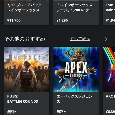
7,200プレミアパック -
「レインボーシックス
Tom 
レインボーシックス シ
シージ」1,200 R6クレ
Rain
ージ
ジット
ェム
¥11,700
¥1,296
¥1,9
すべて表示
その他のおすすめ
PUBG:
エーペックスレジェン
ARC 
BATTLEGROUNDS
ズ
無料+
無料+
¥6,3