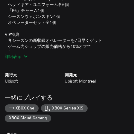
- ヘッドギア・ユニフォーム各6個
- 「R6」チャーム1個
- シーズンウェポンスキン1個
- オペレーターセット全1個
VIP特典
- 各シーズンの新収録オペレーターを7日早くゲット
- ゲーム内ショップの販売価格から10%オフ**
- 名声ブースト+5%
詳細表示
- バトルパス30%オフ、レベルアップ速度30%アップ
- アルファパックブースト+0,3%
発行元
開発元
*VIPメンバーシップは2021年1月31日で終了します
Ubisoft
Ubisoft Montreal
**10%割引は名声ポイントまたはR6クレジットでの購入にのみ
適用されます
一緒にプレイする
XBOX One
XBOX Series X|S
XBOX Cloud Gaming