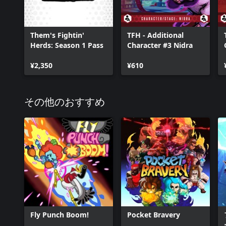
Them's Fightin'
TFH - Additional
Herds: Season 1 Pass
Character #3 Nidra
¥2,350
¥610
その他のおすすめ
Fly Punch Boom!
Pocket Bravery