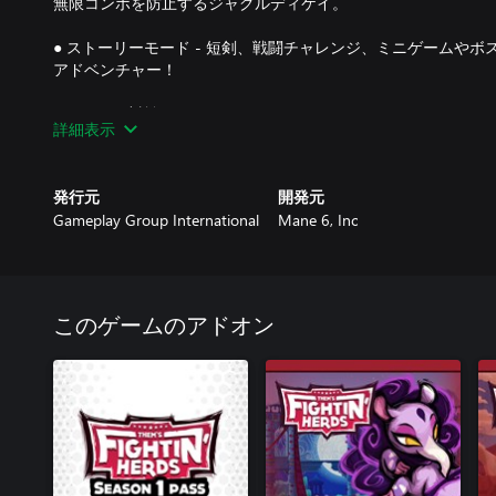
無限コンボを防止するジャグルディケイ。
● ストーリーモード - 短剣、戦闘チャレンジ、ミニゲームや
アドベンチャー！
● ローカル対戦とオンラインマッチメイキング - GGPOのパ
詳細表示
で、オフラインで敵と戦うことも世界中で戦闘することも可能
● チュートリアルおよび訓練モード – コンボトライアルやチ
発行元
開発元
び、データが豊富なトレーニングルームで練習し、自分の試合
Gameplay Group International
Mane 6, Inc
● ピクセルロビー - アクセサリーのロック解除やアバターの
たビジュアルロビーを他のオンラインプレイヤーと一緒に短剣
● ダイナミックな音楽システム - ロックのバトル音楽がキャ
このゲームのアドオン
チャンピオン戦のような雰囲気を演出しています。