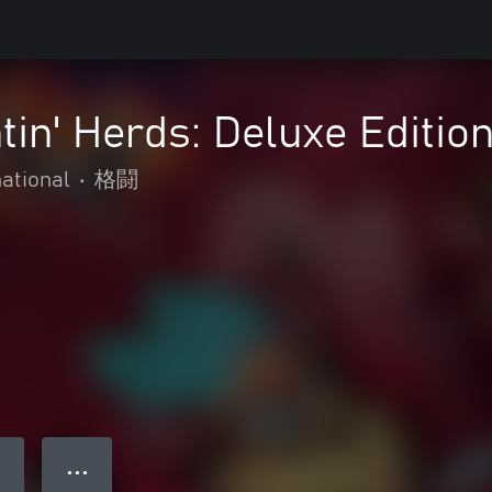
tin' Herds: Deluxe Editio
ational
•
格闘
● ● ●