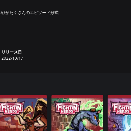
ボス戦がたくさんのエピソード形式
ワフルなロールバックネットコード
です。
ュートリアルの手ほどきで色々学
リリース日
のリプレイを見てみましょう！
2022/10/17
カスタマイズを行い、全てを網羅し
しましょう。
ラに合わせて変化し、全ての戦いが