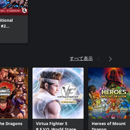
itional
 #2
of
すべて表示
The Dragons
Virtua Fighter 5
Heroes of Mount
R.E.V.O. World Stage
Dragon