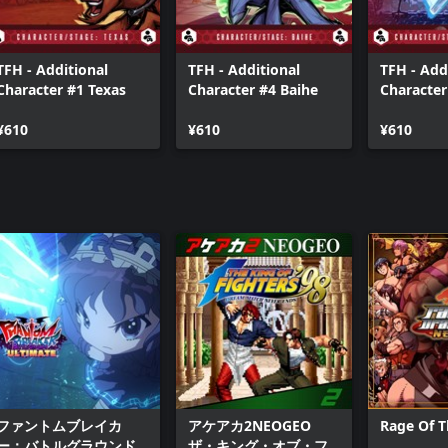
TFH - Additional
TFH - Additional
TFH - Add
Character #1 Texas
Character #4 Baihe
Character
Strongho
¥610
¥610
¥610
ファントムブレイカ
アケアカ2NEOGEO
Rage Of 
ー：バトルグラウンド
ザ・キング・オブ・フ