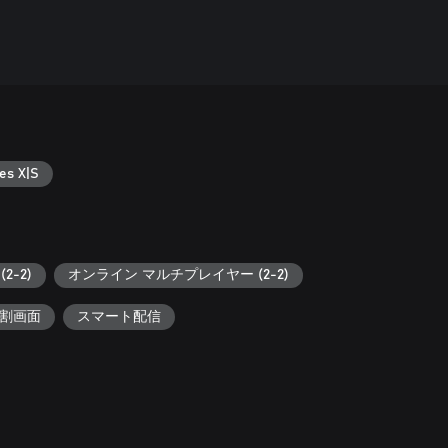
es X|S
2-2)
オンライン マルチプレイヤー (2-2)
分割画面
スマート配信