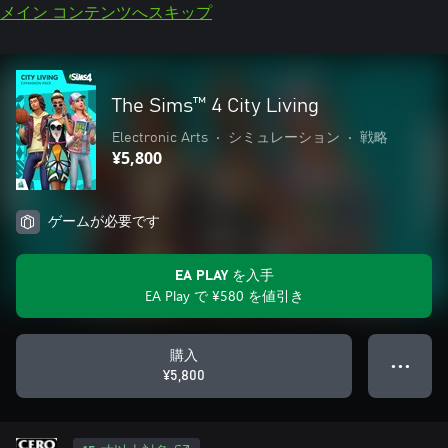
メイン コンテンツへスキップ
The Sims™ 4 City Living
Electronic Arts
•
シミュレーション
•
戦略
¥5,800
ゲームが必要です
EA PLAY を入手
EA Play で ¥580 を値引き
購入
● ● ●
¥5,800