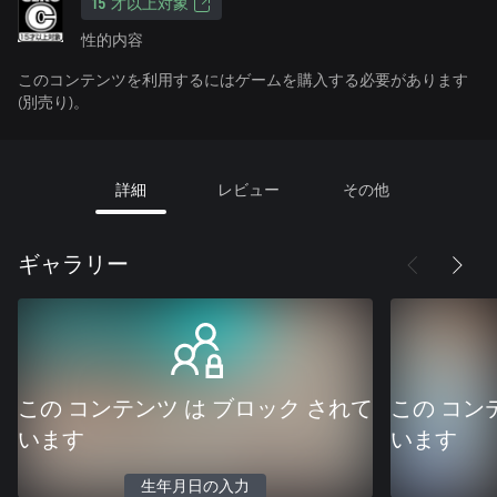
15 才以上対象
性的内容
このコンテンツを利用するにはゲームを購入する必要があります
(別売り)。
詳細
レビュー
その他
ギャラリー
この コンテンツ は ブロック されて
この コン
います
います
生年月日の入力