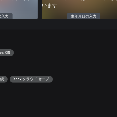
います
の入力
生年月日の入力
es X|S
実績
Xbox クラウド セーブ