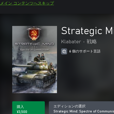
メイン コンテンツへスキップ
Strategic 
Klabater
•
戦略
6 個のサポート言語
エディションの選択
購入
Strategic Mind: Spectre of Communi
¥3,500