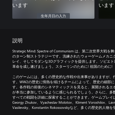
います
います
生年月日の入力
説明
Strategic Mind: Spectre of Communism は、第二
のターン制ストラテジーです。洗練されたウォーゲームメカニ
レイ、そしてモダンな3Dグラフィックを提供します。ソビエト
革命を成し遂げましょう。スターリンのために! 祖国のために!
このゲームには、多くの歴史的な作戦や出来事がありますが、
す。WW2の歴史に情熱を傾けるチームによって、歴史の細部
す。各作戦の前後のシネマティックスを見ると、展開されるエ
が本当に参加しているように感じられるでしょう。さらに、多
すべての戦闘を詳細に探索することができます。ゲームプレイは筋書き重
Georgy Zhukov、Vyacheslav Molotov、Kliment Voroshilov、Lavre
Vasilevsky、Konstantin Rokossovskyなど、多くの歴