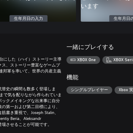
います
生年月日の入力
生年月日
一緒にプレイする
次世界大戦を舞台にした（ハイ）ストーリー主導
XBOX One
XBOX Seri
クス、ストーリー豊富なゲームプ
連邦軍を率いて、世界の共産主義
機能
代替史の瞬間も数多く登場しま
シングルプレイヤー
Xbox 
にまで気を配りながら作られていま
ポックメイキングな出来事に自分
数の第一および第二目標により、
視で、Joseph Stalin、
ntiy Beria、Aleksandr
史的人物を登場させることが可能です。