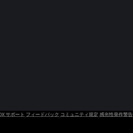
OX サポート
フィードバック
コミュニティ規定
感光性発作警告