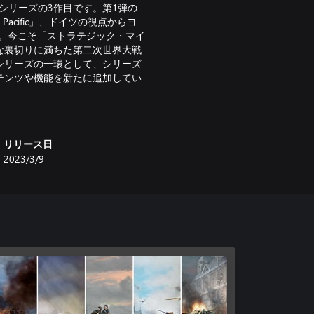
gic Mind」シリーズの3作目です。第1弾の
acific」、ドイツの視点からヨ
の2作がある。今こそ「ストラテジック・マイ
な裏切りに満ちた第二次世界大戦
シリーズの一環として、シリーズ
テンツや機能を新たに追加してい
リリース日
2023/3/9