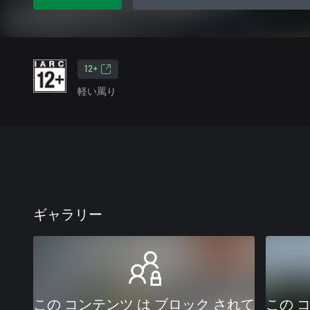
12+
軽い罵り
ギャラリー
この コンテンツ は ブロック されて
この 