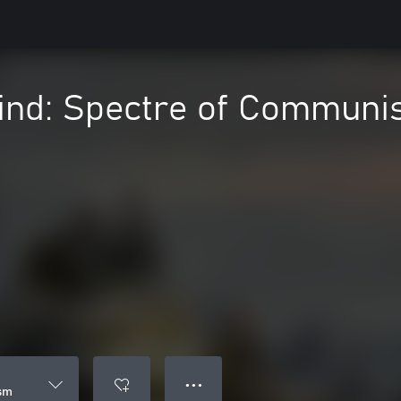
Mind: Spectre of Commun
● ● ●
sm