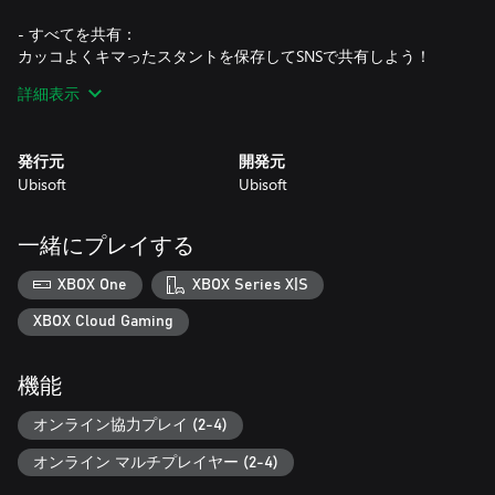
- すべてを共有：
カッコよくキマったスタントを保存してSNSで共有しよう！
詳細表示
ゴールドエディションには、ゲームと、次のコンテンツにアク
セスできるシーズンパスを収録。
- 追加のスポーツ、チャレンジ、コスチュームを含むダウンロ
発行元
開発元
ードコンテンツパック3種
Ubisoft
Ubisoft
- 10,000 Steepクレジット
- ボーナスヘリコプターチケット
- 特別おもしろコスチューム
一緒にプレイする
3つのダウンロードコンテンツが順に登場予定！
XBOX One
XBOX Series X|S
ゲームをプレイするには、常時インターネットに接続する必要
XBOX Cloud Gaming
があります。
機能
オンライン協力プレイ (2-4)
オンライン マルチプレイヤー (2-4)