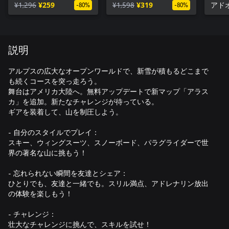
¥1,296
¥259
¥1,598
¥319
アド
-80%
-80%
説明
アルプスの広大なオープンワールドで、新雪が積もるどこまで
も続くコースを突っ走ろう。
舞台はアメリカ大陸へ。無料アップデートで新マップ「アラス
カ」を追加。新たなチャレンジが待っている。
ギアを装着して、山を制圧しよう。
- 自分のスタイルでプレイ：
スキー、ウィングスーツ、スノーボード、パラグライダーで世
界の著名な山に挑もう！
- 忘れられない瞬間を友達とシェア：
ひとりでも、友達と一緒でも。スリル満点、アドレナリン放出
の体験を楽しもう！
- チャレンジ：
壮大なチャレンジに挑んで、スキルを試せ！