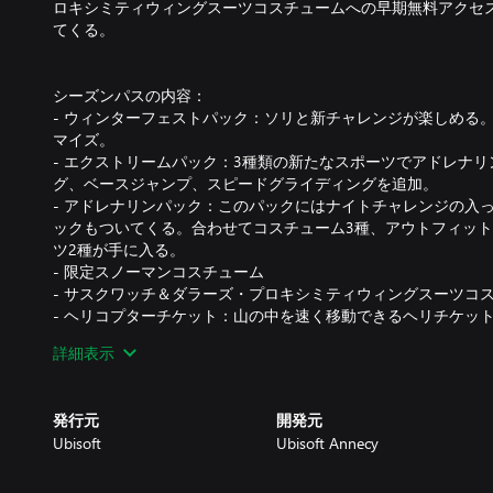
ロキシミティウィングスーツコスチュームへの早期無料アクセス10,
てくる。
シーズンパスの内容：
- ウィンターフェストパック：ソリと新チャレンジが楽しめる
マイズ。
- エクストリームパック：3種類の新たなスポーツでアドレナ
グ、ベースジャンプ、スピードグライディングを追加。
- アドレナリンパック：このパックにはナイトチャレンジの入
ックもついてくる。合わせてコスチューム3種、アウトフィット
ツ2種が手に入る。
- 限定スノーマンコスチューム
- サスクワッチ＆ダラーズ・プロキシミティウィングスーツコ
- ヘリコプターチケット：山の中を速く移動できるヘリチケッ
- 10,000STEEPクレジット
詳細表示
発行元
開発元
Ubisoft
Ubisoft Annecy