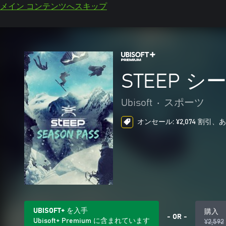
メイン コンテンツへスキップ
STEEP 
Ubisoft
•
スポーツ
オンセール: ¥2,074 割引、
UBISOFT+ を入手
購入
- OR -
Ubisoft+ Premium に含まれています
¥2,592