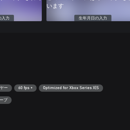
います
の入力
生年月日の入力
ヤー
60 fps +
Optimized for Xbox Series X|S
セーブ