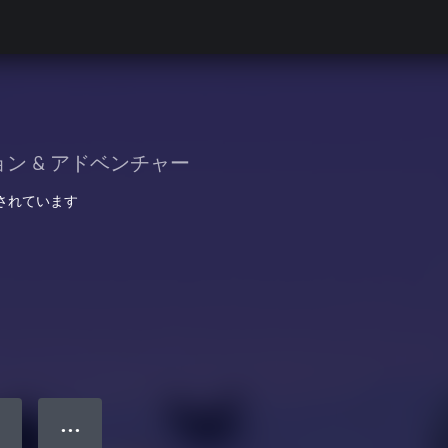
ン & アドベンチャー
最適化されています
● ● ●