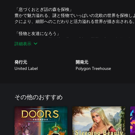
「息づくおとぎ話の森を探検」
豊かで魅力溢れる、謎と怪物でいっぱいの北欧の世界を探検しよう
クにより、細部へのこだわりと活力溢れる世界が描き出される
「怪物と友達になろう」
スカンジナビアの荒れ地に潜む、摩訶不思議な古代の怪物を探
詳細表示
ば、そうでないやつもいるぞ！Rökiには北欧の民間伝承から着
「キモかわいい」キャラクターが大勢登場する。
発行元
開発元
「忘れ去られたアイテムを探し出そう」
United Label
Polygon Treehouse
古代の荒れ地は謎だらけだ。忘れ去られたアイテムを見つけ出
「荒れ地の謎を解き明かそう」
Rökiは力ではなく知力が物を言うゲームだ。あなたには隠し通
明かすことができるだろうか。
その他のおすすめ
「冒険の記録を残そう」
トーブは冒険の記録を自慢の日記に書き記していく。未知の場
アの民族伝承を徹底的に調査、お宝や珍しい「荒れ地探検家」
「誰もが楽しめるアドベンチャー」