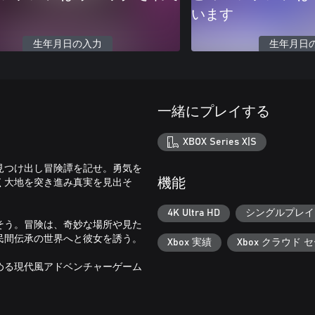
います
生年月日の入力
生年月日
一緒にプレイする
XBOX Series X|S
見つけ出し冒険譚を記せ。勇気を
く大地を突き進み真実を見出そ
機能
4K Ultra HD
シングルプレイ
そう。冒険は、奇妙な場所や見た
民間伝承の世界へと彼女を誘う。
Xbox 実績
Xbox クラウド 
める現代風アドベンチャーゲーム