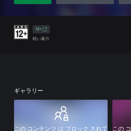
12+
軽い暴力
ギャラリー
この コンテンツ は ブロック されて
この 