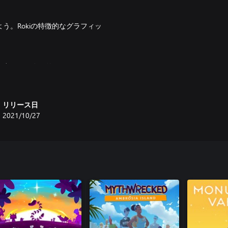
。Rokiの特徴的なグラフィッ
。
し出そう。友好的なやつもいれ
想を得た、
リリース日
2021/10/27
し冒険に役立てよう。
路を見つけ出し、古代の謎を解き
所を記録し、豊かなスカンジナビ
のバッジを手に入れよう。