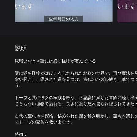
います
います
生年月日の入力
説明
仄暗いおとぎ話には必ず怪物が潜んでいる
謎に満ち怪物がはびこる忘れられた北欧の世界で、再び魔法を
奮い起こし、隠された道を見つけ、古代のパズル解き、凍てつ
う。
トーブと共に彼女の家族を救う、不思議に満ちた冒険に繰り出
こともない怪物で溢れる、長きに渡り忘れ去られ隠されてきた
古代の荒れ地を探検、秘められた謎を解き明かし、誰もが楽し
でトーブの家族を救い出そう。
特徴：