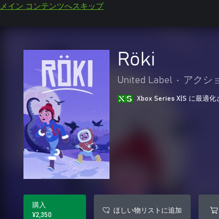
メイン コンテンツへスキップ
Röki
United Label
•
アクショ
Xbox Series X|S に
購入
ほしい物リストに追加
¥2,350