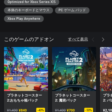
Optimized for Xbox Series X|S
う: アトラクションを組み合わせ、スリルに飢えた来園者に究極
の体験を提供。爽快なジェットコースターやスリル満点の絶叫
本体のキーボードとマウス
PC ゲーム パッド
系ライドをたくさん作ろう。光り輝くプールや曲がりくねった
ウォーター スライダーなど、シームレスにつながる楽園のよう
Xbox Play Anywhere
なパークをデザイン。
忘れられない思い出: 生まれ変わったイベント シーケンサー ツ
ールを使って、本物のテーマ パークのようなドラマチックな演
すべて表示
このゲームのアドオン
出で来園者を驚かせましょう。洗練されたグローバル イルミネ
ーションにより、圧倒的な美しさのテーマ パークを家にいなが
らにして楽しめます。
パーク運営を極めよう
成功の秘訣を見つけよう: 来園者のワクワクと、運営の予算をバ
ランスよく管理しましょう。効率的なアトラクションと適切な
娯楽でパークの評価を上げ、テーマ パークの覇者に。
お客様を大切に: パークの繁栄を目指すには、来園者の幸福度や
プラネットコースター
プラネットコースター
プラ
健康も重要です。新たなウォーターパークでは、日陰、日焼け
2:おもちゃ箱パック
2: 魔術パック
2: 
止め、ライフガード、更衣室など、プールの中でも外でも誰も
が最高の一日を過ごせるような設備が必要になります。
¥1,400
¥840
¥1,400
¥700
¥2,1
-40%
-50%