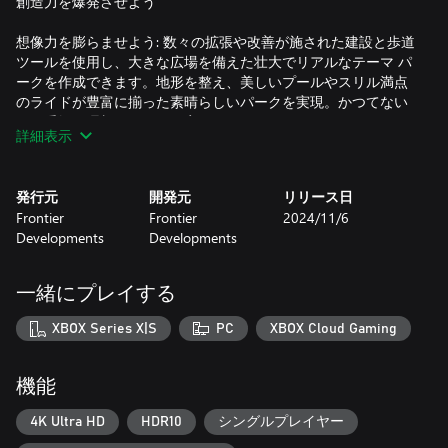
創造力を爆発させよう
想像力を膨らませよう: 数々の拡張や改善が施された建設と歩道
ツールを使用し、大きな広場を備えた壮大でリアルなテーマ パ
ークを作成できます。地形を整え、美しいプールやスリル満点
のライドが豊富に揃った素晴らしいパークを実現。かつてない
ほど手軽に理想のパークを実現できるようになりました。
詳細表示
究極のテーマパークを建設しよう: 創造の世界に飛び込もう。再
登場した海賊やウエスタンといった定番のテーマから、ヴァイ
発行元
開発元
リリース日
キングや神話といった新登場のエキサイティングなテーマま
Frontier
Frontier
2024/11/6
で、9 つの特徴あるテーマが用意されています。 何千ものカス
Developments
Developments
タマイズ可能なピースを自由自在に使って、自分だけのテーマ
パークを作り上げよう。
一緒にプレイする
新次元のカスタマイズ: 創造力の限界に挑戦して、過去最高のコ
ースター パーク体験を生み出しましょう!抜群の使いやすさを誇
XBOX Series X|S
PC
XBOX Cloud Gaming
るカスタマイズ ツールで想像力を無限大に広げ、来園者をあっ
と驚かせるテーマを形に!すべてのライドにスケールの変更が可
能な景観やオブジェクトを直感的に追加できます。パークを盛
機能
り上げ、来園者に忘れられない 1 日を。
4K Ultra HD
HDR10
シングルプレイヤー
ド派手なウォーター ライドとコースター ライドを組み合わせよ