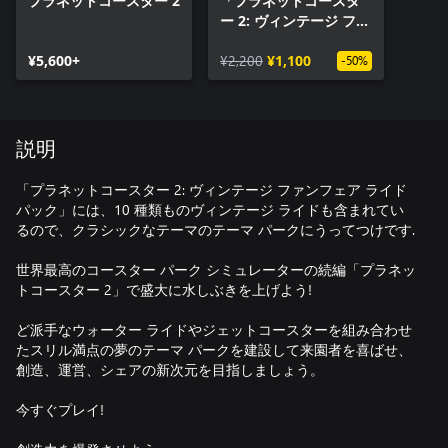
プラネットコースター 2
「プラネットコースタ
ー 2: ヴィンテージ ファ
ンフェア ライド パッ
¥5,600+
ク」
¥2,200
¥1,100
-50%
説明
「プラネットコースター 2: ヴィンテージ ファンフェア ライド
パック」には、10 種類ものヴィンテージ ライドも含まれてい
るので、クラシックなテーマのテーマ パークにうってつけです.
世界最高のコースター パーク シミュレーターの続編「プラネッ
トコースター 2」で盛大に水しぶきを上げよう!
ど派手なウォーター ライドやジェットコースターを組み合わせ
たスリル満点の夢のテーマ パークを建設して来園者を喜ばせ、
創造、運営、シェアの新次元を目指しましょう。
今すぐプレイ!