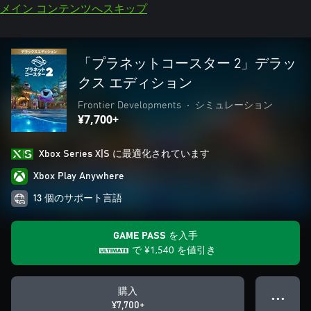
メイン コンテンツへスキップ
「プラネットコースター 2」デラッ
クス エディション
Frontier Developments
•
シミュレーション
¥7,700+
Xbox Series X|S に最適化されています
Xbox Play Anywhere
13 個のサポート言語
GAME PASS を入手
で
¥1,540
を値引き
購入
● ● ●
¥7,700+