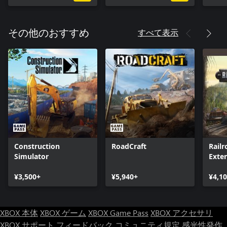
満足度を保とう: 来園者の要望やニーズの把握が、かつてないほ
ど容易になりました!新機能の「色分け地図」を使えば、パーク
すべて表示
その他のおすすめ
全体のニーズを俯瞰的に確認することも、詳細をじっくりと調
べることも可能になります。任意の来園者を選択するだけで、
来園者本人とその仲間のグループがテーマ パークを楽しんでい
るかどうかなどを確認できます。
ライドの共有
みんなで創ろう: サンドボックス モードで創造力を最大限に発
揮しましょう。クロスプラットフォームの共有保存を使って、
世界中のプレイヤーと協力してパーク作りに取り組みましょう!
一緒に遊ぼう: フランチャイズ モードでフレンドと協力して最
Construction
RoadCraft
Railr
高のテーマ パーク帝国を作り上げ、世界ランキングのトップを
Simulator
Exte
目指しましょう!
¥3,500+
¥5,940+
¥4,1
一緒に遊びに行こう: 他のプレイヤーが作ったテーマ パークに
来園者として訪れ、一人称視点でパークのライドを体験するこ
ともできます!
XBOX 本体
XBOX ゲーム
XBOX Game Pass
XBOX アクセサリ
XBOX サポート
フィードバック
コミュニティ規定
感光性発作
作品を共有しよう: あらゆるものを共有できます!コースターや