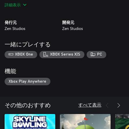
o Star Wars™ Pinball: Battle of Mimban
詳細表示
• Star Wars™ Pinball: Unsung Heroes
o Star Wars™ Pinball: Rogue One™
発行元
開発元
o Star Wars Rebels™
Zen Studios
Zen Studios
総員、シートベルトの準備は怠りなきよう。
一緒にプレイする
XBOX One
XBOX Series X|S
PC
機能
Xbox Play Anywhere
すべて表示
その他のおすすめ