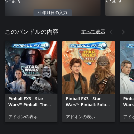
います
います
生年月日の入力
すべて表示
このバンドルの内容
Pinball FX3 - Star
Pinball FX3 - Star
Pinba
Wars™ Pinball: The
Wars™ Pinball: Solo
Wars
Force Awakens Pack
Pack
One
アドオンの表示
アドオンの表示
アド