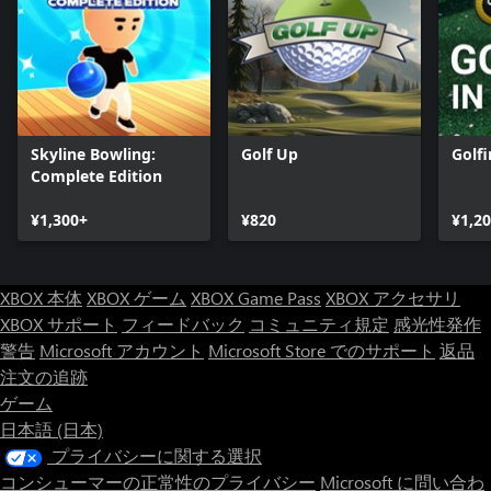
Skyline Bowling:
Golf Up
Golfi
Complete Edition
¥1,300+
¥820
¥1,2
XBOX 本体
XBOX ゲーム
XBOX Game Pass
XBOX アクセサリ
XBOX サポート
フィードバック
コミュニティ規定
感光性発作
警告
Microsoft アカウント
Microsoft Store でのサポート
返品
注文の追跡
ゲーム
日本語 (日本)
プライバシーに関する選択
コンシューマーの正常性のプライバシー
Microsoft に問い合わ