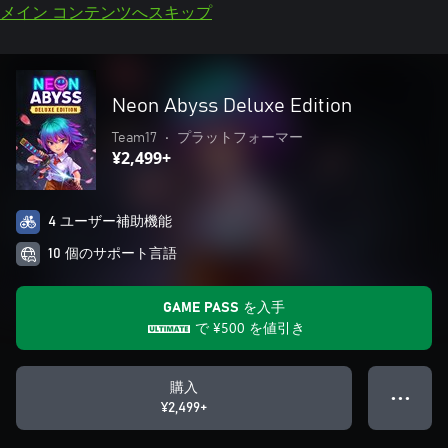
メイン コンテンツへスキップ
Neon Abyss Deluxe Edition
Team17
•
プラットフォーマー
¥2,499+
4 ユーザー補助機能
10 個のサポート言語
GAME PASS を入手
で
¥500
を値引き
購入
● ● ●
¥2,499+