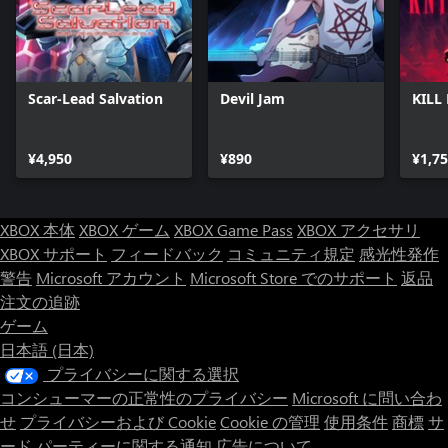
Scar-Lead Salvation
Devil Jam
KILL
¥4,950
¥890
¥1,7
XBOX 本体
XBOX ゲーム
XBOX Game Pass
XBOX アクセサリ
XBOX サポート
フィードバック
コミュニティ規定
感光性発作
警告
Microsoft アカウント
Microsoft Store でのサポート
返品
注文の追跡
ゲーム
日本語 (日本)
プライバシーに関する選択
コンシューマーの正常性のプライバシー
Microsoft に問い合わ
せ
プライバシーおよび Cookie
Cookie の管理
使用条件
商標
サ
ード パーティーに関する通知
広告について