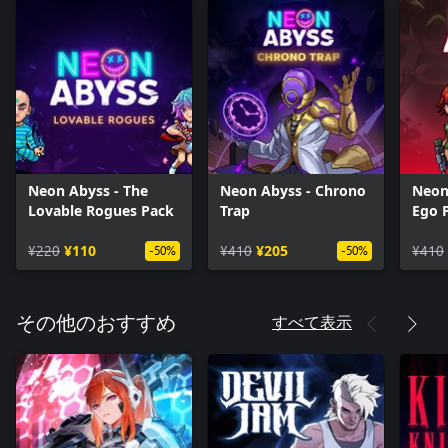
Neon Abyss - The
Neon Abyss - Chrono
Neon 
Lovable Rogues Pack
Trap
Ego 
¥220
¥110
¥410
¥205
¥410
-50%
-50%
すべて表示
その他のおすすめ