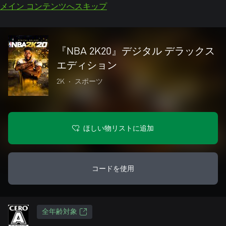
メイン コンテンツへスキップ
『NBA 2K20』デジタル デラックス
エディション
2K
•
スポーツ
ほしい物リストに追加
コードを使用
全年齢対象