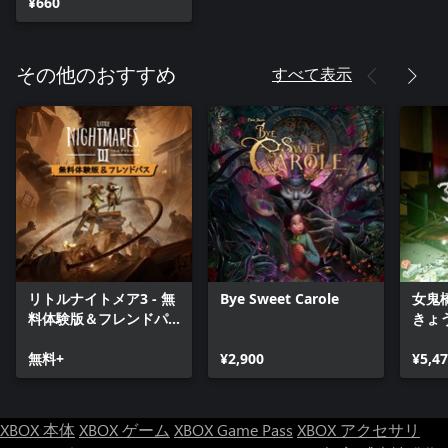
¥660
すべて表示
その他のおすすめ
リトルナイトメア3 - 無
Bye Sweet Carole
女鬼
料体験版＆フレンドパ
きょ
ス
う）
無料+
¥2,900
¥5,4
XBOX 本体
XBOX ゲーム
XBOX Game Pass
XBOX アクセサリ