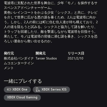
電波塔に支配された世界を舞台に、少年「モノ」を操作するサ
スペンスアドベンチャーゲーム。
黄色いレインコートをかぶる少女「シックス」と共に、テレビ
を介して世界に広がる悪の源を暴くため、2人は電波塔に向か
う。しかし、2人の前には町に住む住人達が待ち構えており、2
人の道を阻もうと試みる。シックスと協力して謎を解いたり、
トラップを回避したり、敵を撃退しながら電波塔を目指そう。
果たして、モノは電波塔の背後に潜む謎を暴き、シックスを恐
ろしい運命から救い出せるのか。
発行元
開発元
リリース日
株式会社バンダイナ
Tarsier Studios
2021/2/10
ムコエンターテイン
メント
一緒にプレイする
XBOX One
XBOX Series X|S
XBOX Cloud Gaming