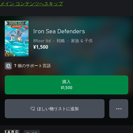
メイン コンテンツへスキップ
Iron Sea Defenders
8floor ltd
•
戦略
•
家族 & 子供
¥1,500
7 個のサポート言語
購入
¥1,500
ほしい物リストに追加
● ● ●