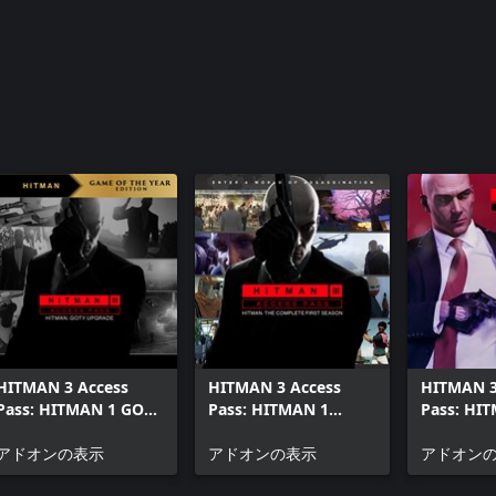
HITMAN 3 Access
HITMAN 3 Access
HITMAN 3
Pass: HITMAN 1 GOTY
Pass: HITMAN 1
Pass: HI
Upgrade
Complete First
Standard
アドオンの表示
Season
アドオンの表示
アドオン