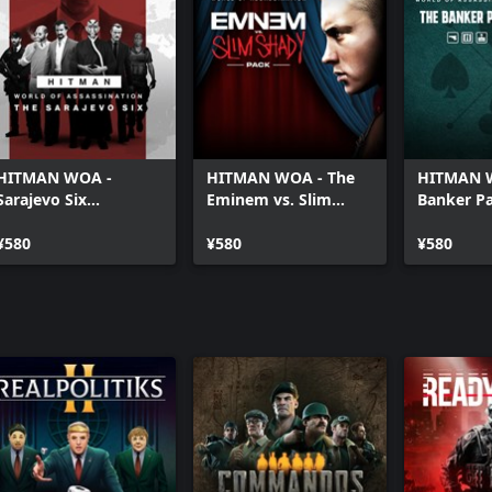
HITMAN 3 - Dartmoor
HITMAN 3 - Berlin
HITMAN 3 - Mendoza
HITMAN 3 - Chongqing
HITMAN 3 - Carpathian Mountains
HITMAN 3: Seven Deadly Sins Collection
HITMAN WOA -
HITMAN WOA - The
HITMAN W
Sarajevo Six
Eminem vs. Slim
Banker P
Campaign Pack
Shady Pack
¥580
¥580
¥580