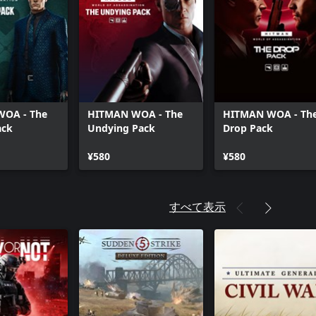
OA - The
HITMAN WOA - The
HITMAN WOA - Th
ack
Undying Pack
Drop Pack
¥580
¥580
すべて表示