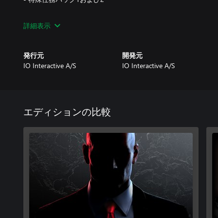
HITMAN 3 デラックスパック
詳細表示
- デラックス・エスカレーション・コントラクト6種
- デラックススーツとアイテム
- デジタルサウンドトラックとディレクターによる解説
発行元
開発元
- デジタルブック「HITMANの世界」
IO Interactive A/S
IO Interactive A/S
HITMAN 3 「7つの大罪」コレクション
- ユニークスーツと武器がアンロックされるテーマ別エスカレー
エディションの比較