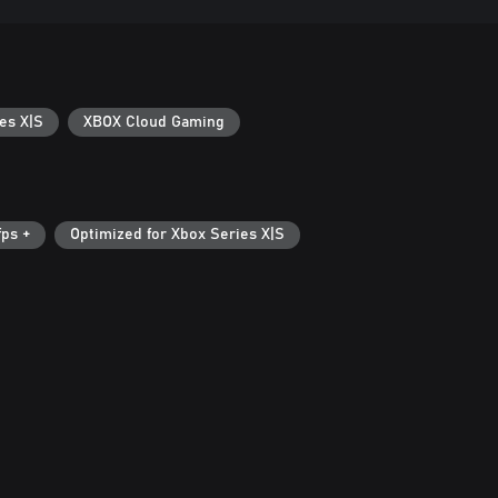
es X|S
XBOX Cloud Gaming
fps +
Optimized for Xbox Series X|S