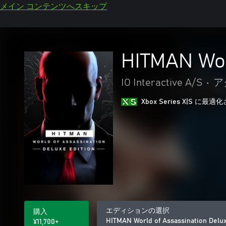
メイン コンテンツへスキップ
HITMAN Wor
IO Interactive A/S
•
ア
Xbox Series X|S に
エディションの選択
購入
HITMAN World of Assassination Delux
¥11,700+