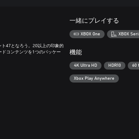
一緒にプレイする
XBOX One
XBOX Seri
ージェント47となろう。20以上の印象的
ードコンテンツを1つのパッケー
機能
4K Ultra HD
HDR10
60 
Xbox Play Anywhere