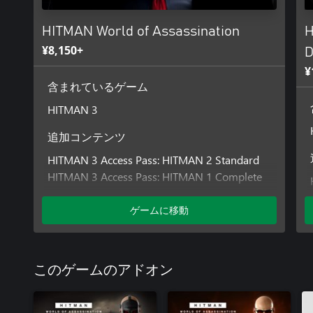
HITMAN World of Assassination
H
¥8,150+
D
¥
含まれているゲーム
HITMAN 3
追加コンテンツ
HITMAN 3 Access Pass: HITMAN 2 Standard
HITMAN 3 Access Pass: HITMAN 1 Complete
First Season
HITMAN 3 - Mendoza
ゲームに移動
HITMAN 3 - Chongqing
HITMAN 3 - Dubai
HITMAN 3 - Dartmoor
このゲームのアドオン
HITMAN 3 - Carpathian Mountains
HITMAN 3 - Berlin
HITMAN 3 Access Pass: HITMAN 1 GOTY