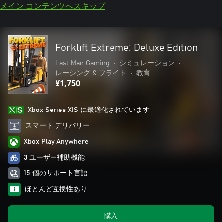
メイン コンテンツへスキップ
Forklift Extreme: Deluxe Edition
Last Man Gaming
•
シミュレーション
•
レーシング & フライト
•
教育
¥1,750
Xbox Series X|S に最適化されています
スマート デリバリー
Xbox Play Anywhere
3 ユーザー補助機能
15 個のサポート言語
ほとんど互換性あり
購入