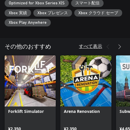
Optimized for Xbox Series X|S
スマート配信
Xbox 実績
Xbox プレゼンス
Xbox クラウド セーブ
Xbox Play Anywhere
すべて表示
その他のおすすめ
Forklift Simulator
Arena Renovation
Subw
¥2,350
¥2,350
¥4,6