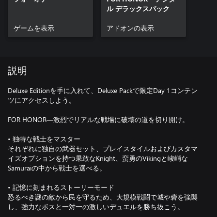
ル デラックスパック
ゲームを表示
アドオンの表示
説明
Deluxe Editionを手に入れて、Deluxe Packで限定Day 1コンテン
ツにアクセスしよう。
FOR HONOR―激烈でリアルな戦場に破壊の道を切り開け。
• 独特な戦士をマスター
それぞれに独自の武器セット、プレイスタイルおよびカスタマ
イズオプションを持つ果敢なKnight、蛮勇のVikingと峻峭な
Samuraiの中から戦士を選べる。
• 記憶に刻まれるストーリーモード
恐るべき謎の敵から民を守るため、大規模戦闘で城や砦を強襲
し、強力なボスと一対一の激しいデュエルを勝ち抜こう。