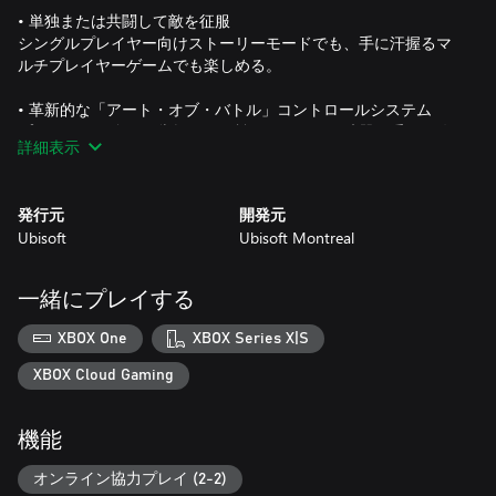
• 単独または共闘して敵を征服
シングルプレイヤー向けストーリーモードでも、手に汗握るマ
ルチプレイヤーゲームでも楽しめる。
• 革新的な「アート・オブ・バトル」コントロールシステム
プレイヤーが全てを掌握できる戦闘システム。武器の重みや攻
詳細表示
撃一つ一つの手ごたえまでが伝わってくる。
発行元
開発元
Ubisoft
Ubisoft Montreal
一緒にプレイする
XBOX One
XBOX Series X|S
XBOX Cloud Gaming
機能
オンライン協力プレイ (2-2)