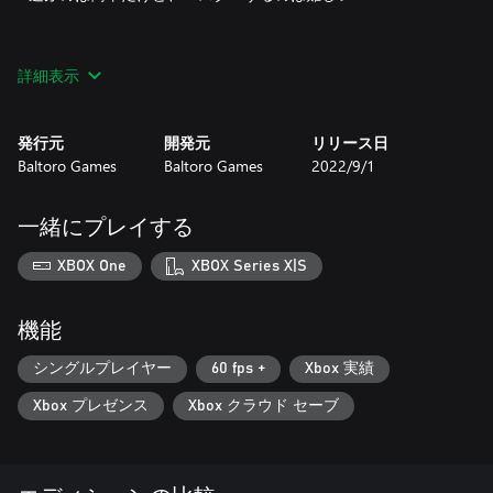
詳細表示
さあ、挑戦してみよう！
発行元
開発元
リリース日
Baltoro Games
Baltoro Games
2022/9/1
一緒にプレイする
XBOX One
XBOX Series X|S
機能
シングルプレイヤー
60 fps +
Xbox 実績
Xbox プレゼンス
Xbox クラウド セーブ