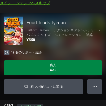
メイン コンテンツへスキップ
Food Truck Tycoon
Baltoro Games
•
アクション & アドベンチャー
•
パズル & クイズ
•
シミュレーション
•
戦略
¥660
12 個のサポート言語
購入
¥660
ほしい物リストに追加
● ● ●