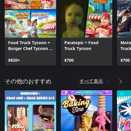
Food Truck Tycoon +
Paratopic + Food
Moto
Burger Chef Tycoon +
Truck Tycoon
Truc
Sweet Bakery Tycoon
¥820+
¥700
¥700
すべて表示
その他のおすすめ