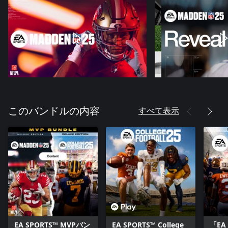
すべて表示
このバンドルの内容
EA SPORTS™ MVPバン
EA SPORTS™ College
「EA