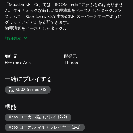
「Madden NFL 25」では、BOOM Techにに及ぶものはありませ
ん。ダイナミックな新しい物理演算をベースとしたタックルシ
ステムで、Xbox Series X|Sで実際のNFLスーパースターのように
グリッドアイアンを支配できます。
物理演算をベースとしたタックル
データによる新しい物理演算システムは、タイミング、推進
詳細表示
力、体重、速度、強さ、選手のレーティングを元に、すべての1
対1のボールキャリアの接触を再現し、物理演算を用いたリアル
な結果をもたらします。（Xbox Series X|S版限定）
発行元
開発元
Electronic Arts
Tiburon
再設計されたヒットスティック
再設計されたヒットスティックはタイミングをベースとしたシ
ステムを採用しており、強力なコントロールとリアルな物理演
一緒にプレイする
算の動きと結果を実現します。（Xbox Series X|S限定）
XBOX Series X|S
ボールキャリアのバランス
新しいボールキャリアバランスとリカバリーシステムにより、
強力なヒットを捌いたり、タックルをかわしたり、ヒットの質
機能
や選手たちのレーティングに応じてバランスを取りなおしたり
することができます。（Xbox Series X|S版限定）
Xbox ローカル協力プレイ (2-2)
Xbox ローカル マルチプレイヤー (2-2)
BOOM Tech、FieldSENSE™、Superstarモード、およびここで紹