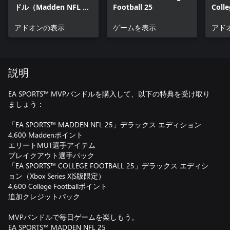
ドル（Madden NFL 25
Football 25
Coll
デラックス エディショ
- デ
ン & College Football
アドオンの表示
ゲームを表示
ョン
アド
25 デラックス エディシ
ョン）コンテンツ
説明
EA SPORTS™ MVPバンドルを購入して、以下の特典を受け取り
ましょう：
「EA SPORTS™ MADDEN NFL 25」デラックス エディション
4,600 Maddenポイント
エリートMUT選手アイテム
ブレイクアウト選手パック
「EA SPORTS™ COLLEGE FOOTBALL 25」デラックス エディシ
ョン（Xbox Series X|S版限定）
4,600 College Footballポイント
追加クレジットパック
MVPバンドルで毎日ゲームを楽しもう。
EA SPORTS™ MADDEN NFL 25