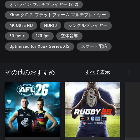
介するアップデートされた特定の機能は、Xbox Series X|S版での
オンライン マルチプレイヤー (2-2)
みご利用いただけます。
「EA SPORTS™ COLLEGE FOOTBALL 25」（Xbox Series X|S版限
Xbox クロス プラットフォーム マルチプレイヤー
定）
4K Ultra HD
HDR10
シングルプレイヤー
「College Football 25」では、FBSに所属する134校でバラエテ
ィ豊かなゲームプレイを体験でき、カレッジでの偉業を目指し
60 fps +
120 fps
立体音響
ながらカレッジフットボール特有の雰囲気に没入することがで
きます。
Optimized for Xbox Series X|S
スマート配信
CampusIQ™
戦略的、高速、リアルなカレッジフットボールのゲームプレイ
をCampusIQ™で体験。全く新しい冷静システム、選手の負傷シ
すべて表示
その他のおすすめ
ステム、画面が揺れるほどのホームフィールドアドバンテージ
で戦略的判断力を試しましょう。
特有の雰囲気
スタジアムを揺るがす音と共に、カレッジフットボール特有の
雰囲気や文化、伝統を体験しましょう。
栄光を持ち帰ろう
ハイズマン選手を育て上げながら、チャンピオンシップに向け
て走り出しましょう。選手、またはコーチとして自分だけのカ
レッジフットボールの歴史を作り上げることができます。