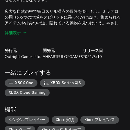
広大な自然の中で毎日スリル満点の冒険を楽しもう。ミラデロ
の周りの5つの地域をスピリットに乗ってかけぬけ、集められる
アイテムやひみつの道、隠れている動物を見つけよう。やさし
い動物もいれば、危険な動物もいるから気を付けてね。荷物の
詳細表示
速達や動物の救出など、お仕事を引き受けて、町に住むみんな
のお手伝いをしよう。カメラを使って、美しい景色の写真をと
ろう。時にはスピリットに乗って、ハラハラドキドキの馬のレ
発行元
開発元
リリース日
ースに参戦して優勝しよう。
Outright Games Ltd.
AHEARTFULOFGAMES
2021/6/10
のんびり過ごしたい時は、冒険中に見つけた洋服やアイテムで
おしゃれをしよう。ミラデロの馬小屋に行ってスピリットの毛
一緒にプレイする
並みを整え、ギュってハグしてあげるのも忘れないでね。スピ
リットとのきずなを深めれば、スピリットはさらに軽やかに広
XBOX One
XBOX Series X|S
大な大地をかけぬけられるようになります。ミラデロの本当の
宝物を見つけ、宝物を守ることができるかな？
XBOX Cloud Gaming
機能
シングルプレイヤー
Xbox 実績
Xbox プレゼンス
Xbox クラブ
Xbox クラウド セーブ