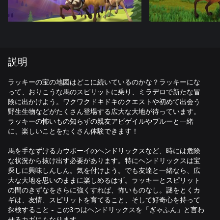
説明
ラッキーの宝の地図はどこに続いているのかな？ラッキーにな
って、おりこうな馬のスピリットに乗り、ミラデロで新たな冒
険に出かけよう。ワクワクドキドキのクエストや初めて出会う
野生生物などがたくさん登場する広大な大地が待っています。
ラッキーの怖いもの知らずの親友アビゲイルやプルーと一緒
に、楽しいことをたくさん体験できます！
馬を手なずけるカウボーイのヘンドリックスなど、時には危険
な状況から抜け出す必要があります。特にヘンドリックスは宝
探しに興味しんしん。気を付けよう。でも友達と一緒なら、広
大な大地を思いのままに楽しめるはず。ラッキーとスピリット
の間のきずなをさらに強くすれば、怖いものなし。謎をとくカ
ギは、友情、スピリットを育てること、そして好奇心を持って
探検すること - この3つはヘンドリックスを「ぎゃふん」と言わ
せるカギにもなります。