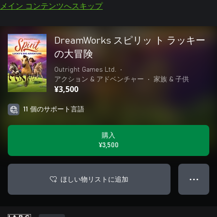
メイン コンテンツへスキップ
DreamWorks スピリッ ト ラッキー
の大冒険
Outright Games Ltd.
•
アクション & アドベンチャー
•
家族 & 子供
¥3,500
11 個のサポート言語
購入
¥3,500
ほしい物リストに追加
● ● ●