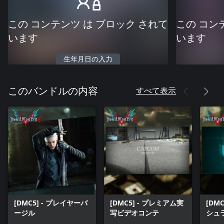
この コンテンツ は ブロック されて
この コン
います
います
生年月日の入力
すべて表示
このバンドルの内容
[DMC5] - プレイヤーバ
[DMC5] - プレミアム実
[DM
ージル
写ビデオコンテ
シュ