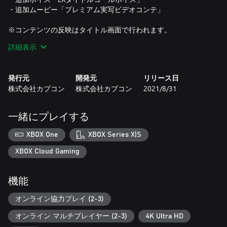
・追加ムービー「プレミアム実写ビデオコンテ」
※コンテンツの反映はタイトル画面で行われます。
※追加デビルブレイカーはミッション02から使用可能です。
詳細表示
※追加ダンテ武器は「キャバリエーレ」入手後使用可能です。
※戦闘曲・追加ボイスは、ミッション2開始後ゲーム内の
GALLERY > JUKEBOX で変更可能です。
発行元
開発元
リリース日
※追加ムービーは OPTION ＞ CUTSCENE CUSTOMIZEで変更可
株式会社カプコン
株式会社カプコン
2021/8/31
能です。
本商品にパックされている「DMC5 - プレイヤーバージル」は
一緒にプレイする
別売りの単品販売商品と同じものです。
重複購入にご注意ください。
XBOX One
XBOX Series X|S
※「Devil May Cry 5」を既に購入されている方は本商品に既に
XBOX Cloud Gaming
含まれておりますので、重複購入にご注意ください。
機能
オンライン協力プレイ (2-3)
オンライン マルチプレイヤー (2-3)
4K Ultra HD