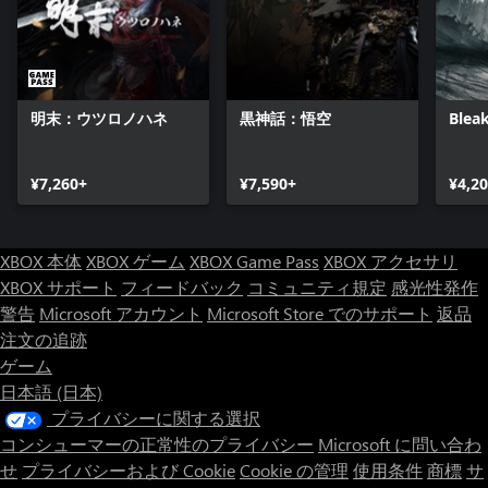
明末：ウツロノハネ
黒神話：悟空
Bleak
¥7,260+
¥7,590+
¥4,2
XBOX 本体
XBOX ゲーム
XBOX Game Pass
XBOX アクセサリ
XBOX サポート
フィードバック
コミュニティ規定
感光性発作
警告
Microsoft アカウント
Microsoft Store でのサポート
返品
注文の追跡
ゲーム
日本語 (日本)
プライバシーに関する選択
コンシューマーの正常性のプライバシー
Microsoft に問い合わ
せ
プライバシーおよび Cookie
Cookie の管理
使用条件
商標
サ