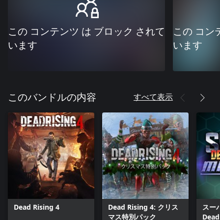
この コンテンツ は ブロック されて
この コン
います
います
すべて表示
このバンドルの内容
Dead Rising 4
Dead Rising 4: クリス
スー
マス特別パック
Dead