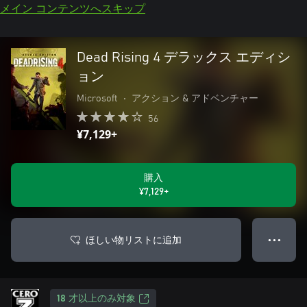
メイン コンテンツへスキップ
Dead Rising 4 デラックス エディシ
ョン
Microsoft
•
アクション & アドベンチャー
56
¥7,129+
購入
¥7,129+
ほしい物リストに追加
● ● ●
18 才以上のみ対象