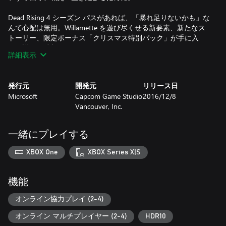
Dead Rising 4 シーズン パスがあれば、「暴れ足りないかも」な
んて心配は無用。Willamette を遊び尽くせる新要素、新たなス
トーリー、限定ボーナス「クリスマス特別パック」が手に入
る。詳細は続報にて。
詳細表示
*別途料金が発生しますので、シーズン パスを購入後は DLC パ
ックを個別購入しないようご注意ください。コンテンツの配信
日は対応機種および地域によって異なります。また一部地域で
発行元
開発元
リリース日
はご利用いただけない場合があります。シーズン パスに含まれ
Microsoft
Capcom Game Studio
2016/12/8
るコンテンツは個別に販売されることがあります。
Vancouver, Inc.
©CAPCOM CO., LTD. 2016 ALL RIGHTS RESERVED.
一緒にプレイする
XBOX One
XBOX Series X|S
機能
オンライン協力プレイ (2-4)
オンライン マルチプレイヤー (2-4)
HDR10