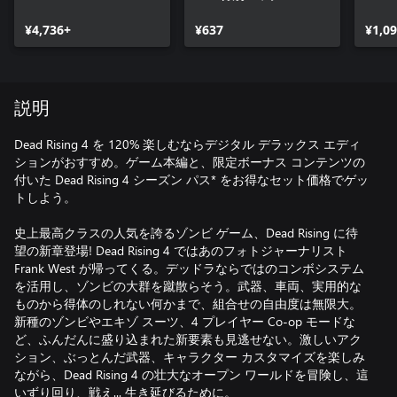
ルフ
¥4,736+
¥637
¥1,0
説明
Dead Rising 4 を 120% 楽しむならデジタル デラックス エディ
ションがおすすめ。ゲーム本編と、限定ボーナス コンテンツの
付いた Dead Rising 4 シーズン パス* をお得なセット価格でゲッ
トしよう。
史上最高クラスの人気を誇るゾンビ ゲーム、Dead Rising に待
望の新章登場! Dead Rising 4 ではあのフォトジャーナリスト
Frank West が帰ってくる。デッドラならではのコンボシステム
を活用し、ゾンビの大群を蹴散らそう。武器、車両、実用的な
ものから得体のしれない何かまで、組合せの自由度は無限大。
新種のゾンビやエキゾ スーツ、4 プレイヤー Co-op モードな
ど、ふんだんに盛り込まれた新要素も見逃せない。激しいアク
ション、ぶっとんだ武器、キャラクター カスタマイズを楽しみ
ながら、Dead Rising 4 の壮大なオープン ワールドを冒険し、這
いずり回り、戦え... 生き延びるために。