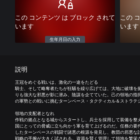
この コンテンツ は ブロック されて
この 
います
います
生年月日の入力
説明
王冠をめぐる戦いは、激化の一途をたどる
騎士、そして略奪者たちが狂騒を繰り広げては、大地に破壊を
りも強大な邪悪が影に潜み、陰謀を企てていた。己の領地の指
の軍勢との戦いに挑むターンベース・タクティカル＆ストラテ
領地の支配者となれ
作戦の拠点となる城からスタートし、兵士を採用して装備を整
国にとっての脅威に立ち向かう軍を育て上げるのだ。任務の要
したターンベースの戦闘で諸悪の根源を発見し、教団の邪悪な
戦略の手腕が大きく試される。資源を賢く管理して領地を繁栄