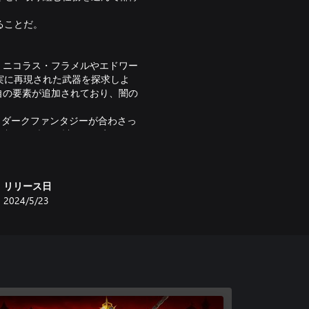
ることだ。
、ニコラス・フラメルやエドワー
実に再現された武器を探求しよ
台設定に独自の要素が追加されており、闇の
。
とダークファンタジーが合わさっ
参加し、彼らの計画を妨害して王
かつての栄光を取り戻そう。新しい
いアイテムを作成する。
リリース日
闘異なるクラスの兵士6人で部隊を
2024/5/23
ーム内のターンを最適化する。こ
の中で、戦術の知恵を証明しよ
マスター、エコルシュール、デュエ
ある。重装甲、戦闘訓練を受けた
限に効果を発揮しながら戦闘を繰