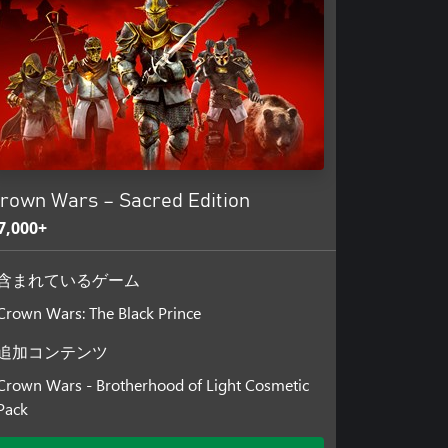
な攻撃をアンロックしよう。膨大
ドできる。
マイズして、各々に固有の特徴を
ぞれ、味方または建築物にボーナ
ボーナス効果を獲得するか、釈放
、重要人物を護衛するため、フラ
rown Wars – Sacred Edition
実行せよ。
7,000+
含まれているゲーム
Crown Wars: The Black Prince
追加コンテンツ
Crown Wars - Brotherhood of Light Cosmetic
Pack