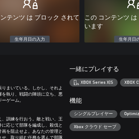
コンテンツ は ブロック されて
この コンテンツ は
います
生年月日の入力
生年月日
一緒にプレイする
XBOX Series X|S
XBOX C
振りまいている。しかし、それよ
揮を執り、戦闘の陣頭に立ち、悪
ジーゲーム。
機能
シングルプレイヤー
Optimiz
え、訓練を行おう。敵と戦い、王
件に応じて部隊を編成し、殺伐と
Xbox クラウド セーブ
計画を阻止せよ。あなたの管理と
させ、取り組む任務を選んで部隊