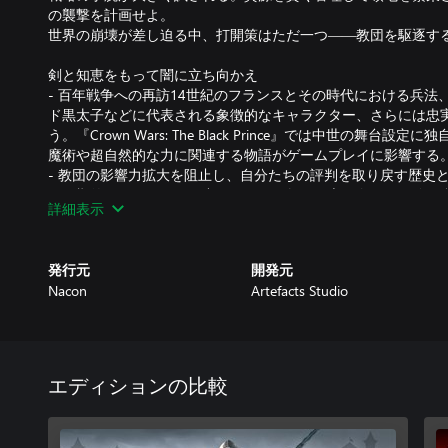
の襲撃を計画せよ。
世界の崩壊が差し迫る中、打開策はただ一つ――教団を駆逐す
剣と知恵をもって闇に立ち向かえ
- 百年戦争への再訪14世紀のフランスとその時代における兵法
ド黒太子などに代表される象徴的なキャラクター、さらには忠
う。『Crown Wars: The Black Prince』では中世の舞
魔術や超自然的な力に関連する物語がゲームプレイに影響する
- 教団の影響力拡大を阻止し、自分たちの評判を取り戻す歴史
た長期的なストーリーの中で、カルト教団に立ち向かう任務に
詳細表示
国の支配を阻止せよ。
- 領地の再構築最大7つの建築物をアップグレードし、領地に
武器を鍛造し、新しいポーションを調合し、戦闘で使える新し
発行元
開発元
- このジャンルにおいて生粋の伝統である、戦術を活かした戦
Nacon
Artefacts Studio
構成し、彼らのスキルと相乗効果、地形を最大限に生かしてゲ
のジャンルのカルト的名作をオマージュした深いゲームプレイ
う。
最強の部隊を築き上げろ
エディションの比較
- 6つのクラスがプレイ可能十字軍兵士、錬金術師、ビースト
リスト、射撃手があり、それぞれに固有のスキルと適性武器が
熊、揮発性のフラスコ瓶など、味方の相乗効果を理解し、最大