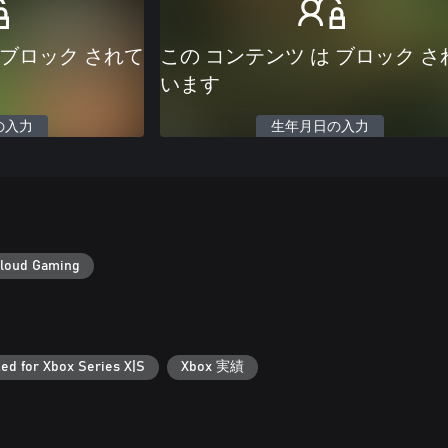
 ブロック されて
この コンテンツ は ブロック さ
います
の入力
生年月日の入力
loud Gaming
ed for Xbox Series X|S
Xbox 実績