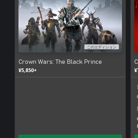
り広げよう。
- 兵士の強化最大32人の味方を訓練し、新しいスキルや破壊的
な数の武器の中から選択し、武器のマスタリーをアップグレー
- 味方は全面的にカスタマイズ可能兵士の名前や外見をカスタ
与えよう。
- 捕虜の釈放敵を生きたまま捕らえ、捕虜とせよ。捕虜はそれ
スをもたらす効果を1つ以上持っている。捕虜を捕らえたまま
して身代金を得るかはあなた次第。
このエディション
- 一つとして同じ戦闘はない敵を捕らえ、教団の人々を排除し
ンス王国の任務に取り掛かろう。
Crown Wars: The Black Prince
C
- 残忍なアクション得意のスキルを解き放ち、恐るべき処刑を
¥5,850+
¥