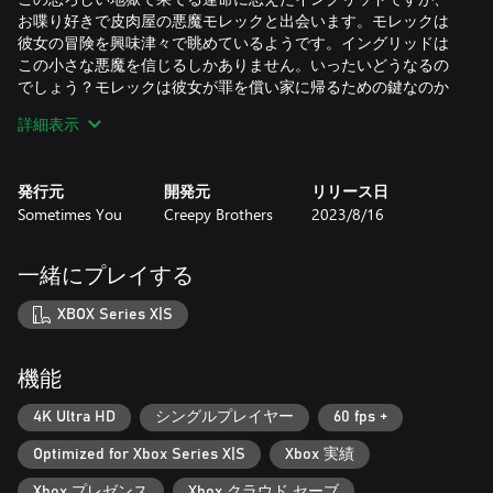
お喋り好きで皮肉屋の悪魔モレックと出会います。モレックは
彼女の冒険を興味津々で眺めているようです。イングリッドは
この小さな悪魔を信じるしかありません。いったいどうなるの
でしょう？モレックは彼女が罪を償い家に帰るための鍵なのか
もしれません。
詳細表示
特徴:
- みなさんの選択やゲーム全編を通じた行動に応じてイングリ
発行元
開発元
リリース日
ッドの運命がまったく異なるものになるマルチエンディング方
Sometimes You
Creepy Brothers
2023/8/16
式
- 様々な仕掛けが組み込まれた心躍るパズル
- ハンス・クリスチャン・アンデルセンやグリム兄弟などの著
一緒にプレイする
者の作品を参考にした没入感のあるフルボイスのストーリー。
XBOX Series X|S
機能
4K Ultra HD
シングルプレイヤー
60 fps +
Optimized for Xbox Series X|S
Xbox 実績
Xbox プレゼンス
Xbox クラウド セーブ