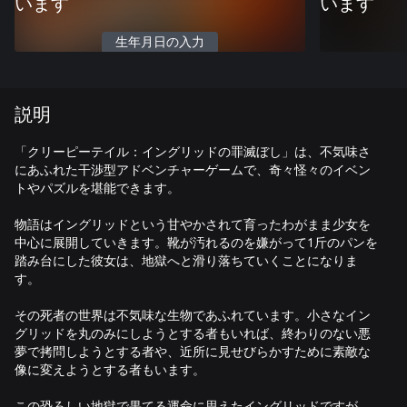
います
います
生年月日の入力
説明
「クリーピーテイル：イングリッドの罪滅ぼし」は、不気味さ
にあふれた干渉型アドベンチャーゲームで、奇々怪々のイベン
トやパズルを堪能できます。
物語はイングリッドという甘やかされて育ったわがまま少女を
中心に展開していきます。靴が汚れるのを嫌がって1斤のパンを
踏み台にした彼女は、地獄へと滑り落ちていくことになりま
す。
その死者の世界は不気味な生物であふれています。小さなイン
グリッドを丸のみにしようとする者もいれば、終わりのない悪
夢で拷問しようとする者や、近所に見せびらかすために素敵な
像に変えようとする者もいます。
この恐ろしい地獄で果てる運命に思えたイングリッドですが、