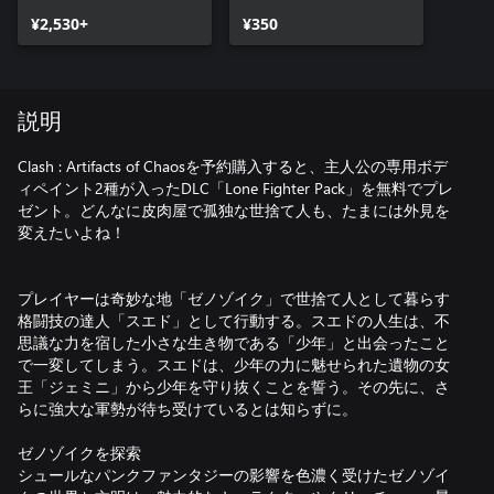
¥2,530+
¥350
説明
Clash : Artifacts of Chaosを予約購入すると、主人公の専用ボデ
ィペイント2種が入ったDLC「Lone Fighter Pack」を無料でプレ
ゼント。どんなに皮肉屋で孤独な世捨て人も、たまには外見を
変えたいよね！
プレイヤーは奇妙な地「ゼノゾイク」で世捨て人として暮らす
格闘技の達人「スエド」として行動する。スエドの人生は、不
思議な力を宿した小さな生き物である「少年」と出会ったこと
で一変してしまう。スエドは、少年の力に魅せられた遺物の女
王「ジェミニ」から少年を守り抜くことを誓う。その先に、さ
らに強大な軍勢が待ち受けているとは知らずに。
ゼノゾイクを探索
シュールなパンクファンタジーの影響を色濃く受けたゼノゾイ