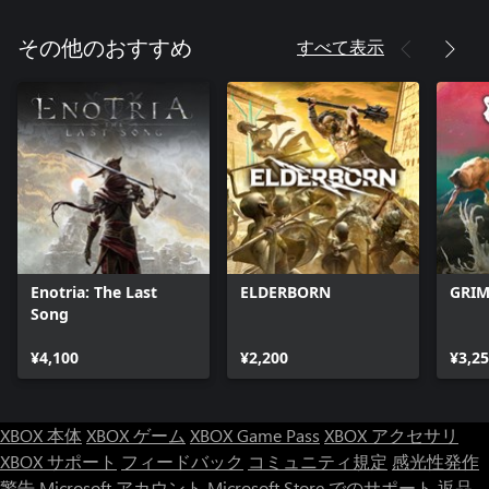
すべて表示
その他のおすすめ
Enotria: The Last
ELDERBORN
GRIM
Song
¥4,100
¥2,200
¥3,2
XBOX 本体
XBOX ゲーム
XBOX Game Pass
XBOX アクセサリ
XBOX サポート
フィードバック
コミュニティ規定
感光性発作
警告
Microsoft アカウント
Microsoft Store でのサポート
返品