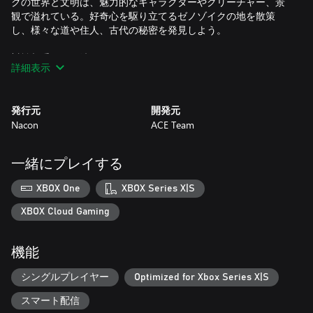
クの世界と文明は、魅力的なキャラクターやクリーチャー、景
観で溢れている。好奇心を駆り立てるゼノゾイクの地を散策
し、様々な道や住人、古代の秘密を発見しよう。
対戦相手を叩き潰せ
詳細表示
自身の拳とスピードこそが最大の武器となる。攻撃して回避、
気絶させつつ防御したり、パリィをカウンターしてスペシャル
アタックを繰り出したり、独自のテクニックを使用するため一
発行元
開発元
人称視点へ切り替えたり――戦いに勝利し、一瞬で致命的とな
Nacon
ACE Team
るであろうミスを避けられるかどうかは、プレイヤーの手に委
ねられている。
一緒にプレイする
戦闘スタイルをカスタマイズ
冒険の途中で学んだ様々な格闘技を、状況や敵の種類、そして
XBOX One
XBOX Series X|S
自分の好みに応じて自由に使い分けよう。戦いに勝利すること
で能力のパワーアップや攻撃のアップグレードが可能となり、
XBOX Cloud Gaming
自分だけのユニークな戦闘スタイルを確立させることができ
る。
機能
儀式の挑戦に立ち向かえ
シングルプレイヤー
Optimized for Xbox Series X|S
戦いの前に、サイコロを使った「双六」ゲームで対戦相手に挑
戦することが可能だ。勝者は戦いのルールを設定することがで
スマート配信
き、その掟は往々にして勝者に優位なものとなる。モンスター