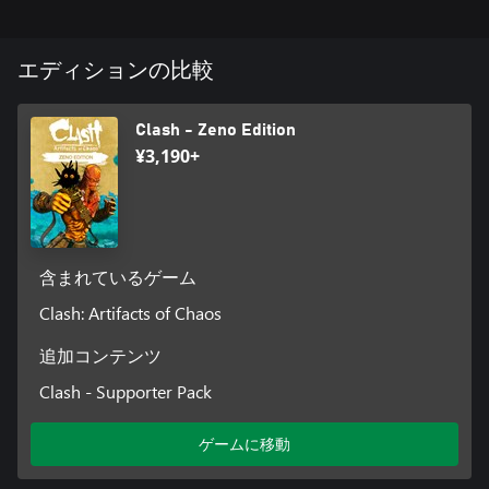
を味方として召喚したり、領域を霧で覆ったり、移動を制限し
たり…戦いの結果を決めるにはほど遠いが、儀式の勝者はその
恩恵を利用することが可能だ。しかし敗者には、突きつけられ
エディションの比較
た困難を賢く克服することが求められる。
重厚なストーリーライン
Clash - Zeno Edition
ジェミニを倒すための「偉大なる遺物」を探す旅は、スエドを
¥3,190+
思いも寄らない方向へと導くこととなる。追っ手の傭兵たちを
退けながら少年との友情を育む過程で、スエドは自らの過去と
向き合い、混沌に満ちたゼノゾイクの社会の起源を解き明かす
必要に迫られるのだ。
『Clash:Artifacts of Chaos』は『Zeno Clash』および『Zeno
含まれているゲーム
Clash II』は世界観を共有しているものの、本ゲームは完全に独
Clash: Artifacts of Chaos
立したものとなっている。
追加コンテンツ
Clash - Supporter Pack
ゲームに移動