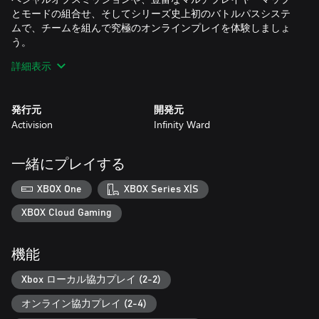
とモードの組合せ、そしてシリーズ史上初のバトルパスシステ
ムで、チームを組んで究極のオンラインプレイを体験しましょ
う。
詳細表示
さらに、Modern Warfare®が贈る、基本プレイ無料の
「Warzone」にもアクセス可能です。
発行元
開発元
全てはここから始まった―Infinity Wardが、ゲーム史に残るシ
Activision
Infinity Ward
リーズの世界観を今一度描き直します。
レベルを上げてModern Warfare®最新版に参戦しましょう。戦
一緒にプレイする
いはまだ終わらない… 油断するな。
XBOX One
XBOX Series X|S
*Modern Warfare®バトルパスは、Call of Duty®ポイントで購入
XBOX Cloud Gaming
可能です。
機能
詳細は、www.callofduty.comにてご確認ください。
Xbox ローカル協力プレイ (2-2)
© 2019-2020 Activision Publishing, Inc. ACTIVISION、CALL OF
DUTY、MODERN WARFAREはActivision Publishing, Inc.の登録商
オンライン協力プレイ (2-4)
標です。その他の商標や製品名はその所有者に帰属します。