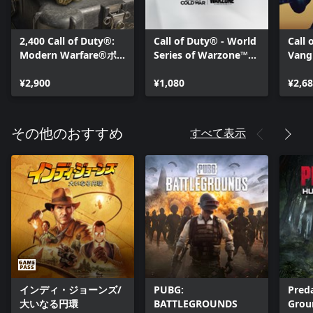
2,400 Call of Duty®:
Call of Duty® - World
Call 
Modern Warfare®ポ
Series of Warzone™
Van
イント
2021バンドル
ク:
¥2,900
¥1,080
スプ
¥2,6
すべて表示
その他のおすすめ
インディ・ジョーンズ/
PUBG:
Pred
大いなる円環
BATTLEGROUNDS
Grou