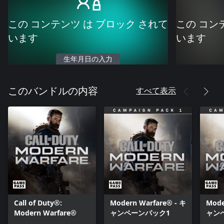
この コンテンツ は ブロック されて
この コン
います
います
生年月日の入力
すべて表示
このバンドルの内容
Call of Duty®:
Modern Warfare® - キ
Mode
Modern Warfare®
ャンペーンパック1
ャン