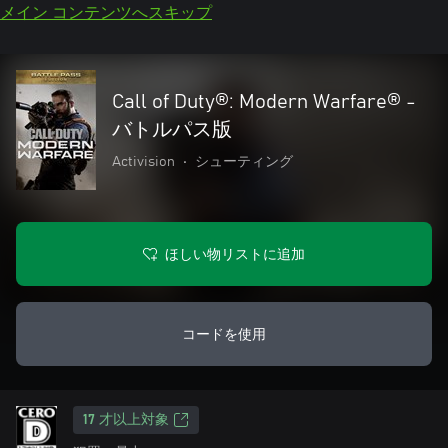
メイン コンテンツへスキップ
Call of Duty®: Modern Warfare® -
バトルパス版
Activision
•
シューティング
ほしい物リストに追加
コードを使用
17 才以上対象