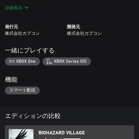
ウマパック」を収録。
詳細表示
＜収録内容＞
・「BIOHAZARD VILLAGE」本編
発行元
開発元
・追加コンテンツ「トラウマパック」
株式会社カプコン
株式会社カプコン
・オンライン対戦コンテンツ「BIOHAZARD RE:VERSE」本編
（無料特典）
一緒にプレイする
＜注意事項＞
・「BIOHAZARD RE:VERSE」のサービス開始時期及び終了時期
XBOX One
XBOX Series X|S
については、事前に下記公式サイトにてご案内いたします。購
入時期によっては既にサービスが終了している場合があります
ので予めご了承ください。
機能
・「BIOHAZARD RE:VERSE」は、今後別途の方法にて提供され
る場合があります。
スマート配信
・その他詳細は、https://www.capcom.co.jp/biohazard/reverse/
エディションの比較
BIOHAZARD VILLAGE