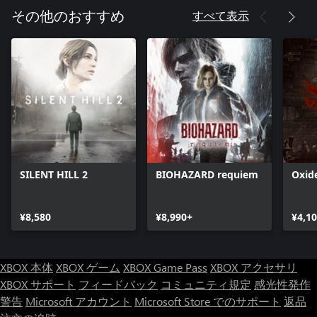
すべて表示
その他のおすすめ
SILENT HILL 2
BIOHAZARD requiem
Oxid
¥8,580
¥8,990+
¥4,1
XBOX 本体
XBOX ゲーム
XBOX Game Pass
XBOX アクセサリ
XBOX サポート
フィードバック
コミュニティ規定
感光性発作
警告
Microsoft アカウント
Microsoft Store でのサポート
返品