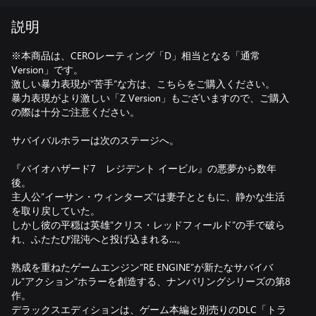
説明
※本商品は、CEROレーティング「D」相当となる「通常
Version」です。
激しい暴力表現が“苦手”な方は、こちらをご購入ください。
暴力表現がより激しい「Z Version」もございますので、ご購入
の際は十分ご注意ください。
サバイバルホラーは次のステージへ。
『バイオハザード7 レジデント イービル』の悪夢から数年
後。
主人公”イーサン・ウィンターズ”は妻子とともに、静かな生活
を取り戻していた。
しかし彼の平穏は英雄”クリス・レッドフィールド”の手で破ら
れ、ふたたび混沌へと投げ込まれる…。
熟成を重ねたゲームエンジン“RE ENGINE”が新たなサバイバ
ル”アクション”ホラーを創造する、ナンバリングシリーズの第8
作。
デラックスエディションは、ゲーム本編と別売りのDLC「トラ