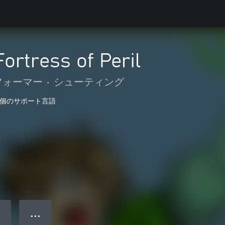
Fortress of Peril
フォーマー
•
シューティング
2 個のサポート言語
● ● ●