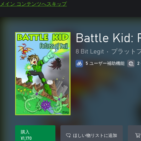
メイン コンテンツへスキップ
Battle Kid: 
8 Bit Legit
•
プラット
5 ユーザー補助機能
購入
ほしい物リストに追加
¥1,170