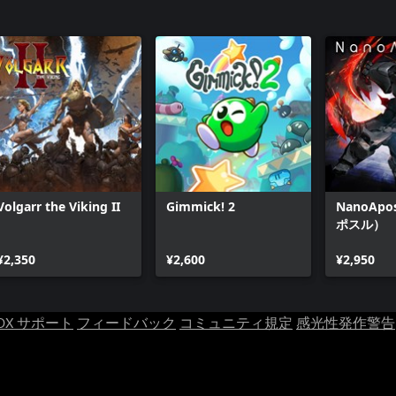
Volgarr the Viking II
Gimmick! 2
NanoAp
ポスル）
¥2,350
¥2,600
¥2,950
OX サポート
フィードバック
コミュニティ規定
感光性発作警告