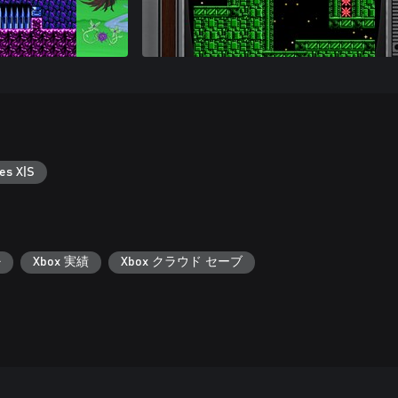
es X|S
+
Xbox 実績
Xbox クラウド セーブ