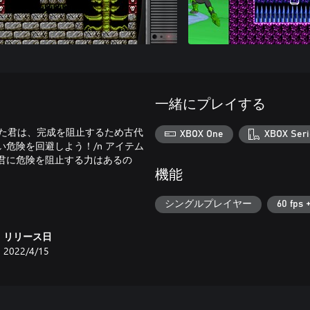
一緒にプレイする
した君は、完成を阻止するため古代
XBOX One
XBOX Seri
い危険を回避しよう！/n アイテム
 君に危険を阻止する力はあるの
機能
シングルプレイヤー
60 fps 
リリース日
2022/4/15