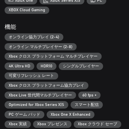
XBOX One
XBOX Series X|S
PC
は人類を恐怖に陥れるリドゥンとなるか、すべてはあなた次第
です。どちらも固有の武器やアビリティ、そして特性を備えて
XBOX Cloud Gaming
います。
機能
究極のリプレイアビリティ
オンライン協力プレイ (2-4)
まったく新しいローグライトなカードシステムにより、プレイ
するたびに異なる展開が待ち受け、緊迫感あふれる戦闘が味わ
オンライン マルチプレイヤー (2-8)
えます。幅広い装備やカスタマイズ要素を駆使して、過酷を極
める戦いに挑みましょう。
Xbox クロス プラットフォーム マルチプレイヤー
4K Ultra HD
HDR10
シングルプレイヤー
このゲームディレクターシステムにより、プレイヤーのアクシ
ョンに応じて最大6メートルにまで変異したボスなど絶えず手強
可変リフレッシュ レート
くなる凶悪なリドゥンの大群を相手に、手に汗握る戦いや多様
性に満ちたゲームプレイを常に楽しめます。
Xbox クロス プラットフォーム協力プレイ
Xbox Live 世代間マルチプレイヤー
60 fps +
Optimized for Xbox Series X|S
スマート配信
PC ゲーム パッド
Xbox One X Enhanced
Xbox 実績
Xbox プレゼンス
Xbox クラウド セーブ