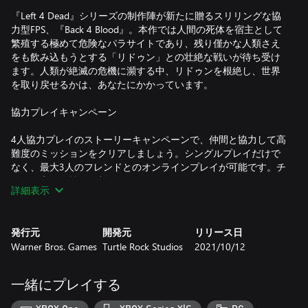
『Left 4 Dead』シリーズの制作陣が新たに贈るスリリングな協
力型FPS、『Back 4 Blood』。本作では人間の死体を宿主として
繁殖する極めて危険なパラサイトであり、残り僅かな人類さえ
をも飲み込もうとする「リドゥン」との壮絶な戦いが待ち受け
ます。人類が絶滅の危機に瀕する中、リドゥンを根絶し、世界
を取り戻せるかは、あなたにかかっています。
協力プレイキャンペーン
4人協力プレイのストーリーキャンペーンで、仲間と協力して高
難度のミッションをクリアしましょう。シングルプレイだけで
なく、最大3人のフレンドとのオンラインプレイが可能です。チ
ームを率いて戦いを制しましょう。
詳細表示
8名のカスタマイズ可能なクリーナー(免疫を持った生存者)、そ
して多彩な武器やアイテムを戦略的に選び、人類の根絶を目論
発行元
開発元
リリース日
み進化し続ける生命体に打ち勝ちましょう。
Warner Bros. Games
Turtle Rock Studios
2021/10/12
対戦型マルチプレイ
一緒にプレイする
フレンドと協力したり、時には敵対したりして、PVPに挑みま
しょう。多様な特殊能力をもったクリーナーとなるか、あるい