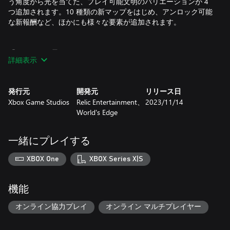
う角度から光を当てた、プレイ可能文明のバリエーションが 4
つ追加されます。10 種類の新マップをはじめ、アンロック可能
な新報酬など、ほかにも様々な要素が追加されます。
「スルタンの昇天」キャンペーン - 8 つのミッション
詳細表示
Age of Empires IV シングルプレイヤー キャンペーンに新たに加
わるこのエピソードの舞台は、ヨーロッパが十字軍運動の熱狂
に包まれていた時代の中東です。プレイヤーはそれに立ち向か
発行元
開発元
リリース日
ったイスラム勢力として、有名な指導者たちの物語や十字軍と
Xbox Game Studios
Relic Entertainment、
2023/11/14
の戦いの足跡をたどり、彼らとなって戦いに臨みます。敵はテ
World's Edge
ンプル騎士団やホスピタル騎士団、チュートン騎士団だけでは
ありません。宿敵であるモンゴルとの戦いも待っています。
一緒にプレイする
これは海洋の要素を本格的に取り入れた初の Age of Empires IV
キャンペーンでもあります! 戦いは陸だけでなく海でも繰り広げ
XBOX One
XBOX Series X|S
られ、新しい英雄や能力、そして新しいゲーム システムも登場
します。
機能
各チャプターでは、傑出したイスラムの指導者たち、トゥグテ
キン、ヌール・アッディーン、シルクーフ、サラディン、クト
オンライン協力プレイ
オンライン マルチプレイヤー
ゥズ、バイバルス、シャジャル・アル・ドゥル、バースベイと
なり、その戦略と勝利を追体験できます。