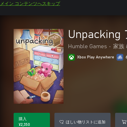
メイン コンテンツへスキップ
Unpacki
Humble Games
•
家族 
Xbox Play Anywhere
購入
ほしい物リストに追加
¥2,350