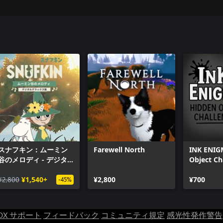
スナフキン：ムーミン
Farewell North
INK ENIG
谷のメロディ - デジタ
Object Ch
ルデラックス版
¥2,800
¥1,540+
¥2,800
¥700
-45%
OX サポート
フィードバック
コミュニティ規定
感光性発作警告