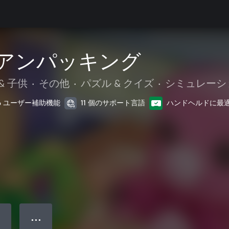
ng アンパッキング
& 子供
•
その他
•
パズル & クイズ
•
シミュレーシ
6 ユーザー補助機能
11 個のサポート言語
ハンドヘルドに最
● ● ●