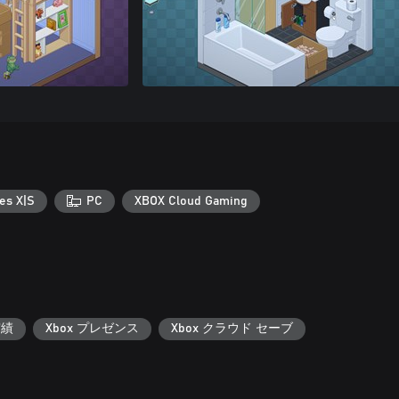
es X|S
PC
XBOX Cloud Gaming
実績
Xbox プレゼンス
Xbox クラウド セーブ