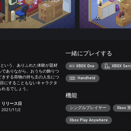
一緒にプレイする
いくという、ありふれた体験が題材
XBOX One
XBOX Seri
ルでありながら、おうちの飾りつ
どきする荷物の持ち主の人生につ
Handheld
接目にすることもないキャラクタ
られるでしょう。
機能
リリース日
シングルプレイヤー
Xbox 
2021/11/2
Xbox Play Anywhere