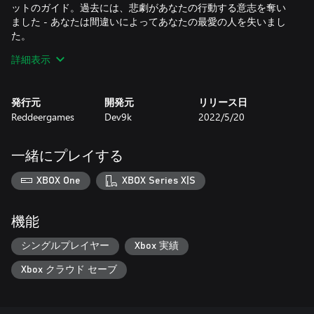
ットのガイド。過去には、悲劇があなたの行動する意志を奪い
ました - あなたは間違いによってあなたの最愛の人を失いまし
た。
詳細表示
若いパイロットのユメはあなたの助けを求めますが、記憶が戻
ってきます...あなたは痛みを克服し、罪を贖うことができるで
しょうか。
発行元
開発元
リリース日
Reddeergames
Dev9k
2022/5/20
サイケデリック・メタル・ウェーブ・チューン
Retröxxによって作曲されたポンピング音楽は、スピードの壁を
克服するのに役立ちます。レトロな雰囲気でキャッチーなトラ
一緒にプレイする
ックを通してバイブし、80年代のノスタルジアを追体験!
XBOX One
XBOX Series X|S
機能
シングルプレイヤー
Xbox 実績
Xbox クラウド セーブ