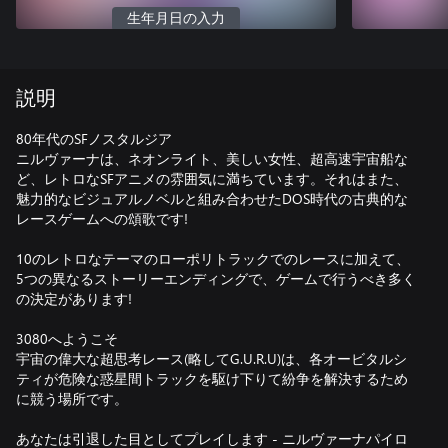
生年月日の入力
説明
80年代のSFノスタルジア
ニルヴァーナは、ネオンライト、美しい女性、超高速宇宙船な
ど、レトロなSFアニメの雰囲気に満ちています。それはまた、
魅力的なビジュアルノベルと組み合わせたDOS時代の古典的な
レースゲームへの頌歌です!
10のレトロなテーマのローポリトラックでのレースに加えて、
5つの異なるストーリーエンディングで、ゲームで行うべき多く
の決定があります!
3080へようこそ
宇宙の偉大な超思考レース(略してG.U.R.U)は、各オービタルシ
ティが危険な惑星間トラックを駆け下りて紛争を解決するため
に競う場所です。
あなたは引退した目としてプレイします - ニルヴァーナパイロ