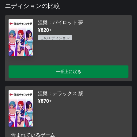
エディションの比較
涅槃：パイロット 夢
¥820+
このエディション
一番上に戻る
涅槃：デラックス 版
¥870+
含まれているゲーム