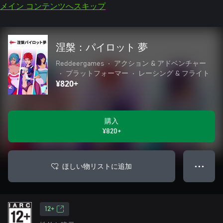
メイン コンテンツへスキップ
涅槃：パイロット 夢
Reddeergames
•
アクション & アドベンチャー
•
プラットフォーマー
•
レーシング & フライト
¥820+
購入
¥820+
ほしい物リストに追加
● ● ●
12+