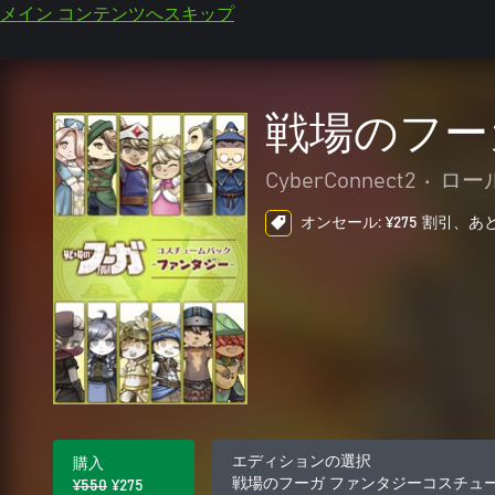
メイン コンテンツへスキップ
戦場のフー
CyberConnect2
•
ロー
オンセール: ¥275 割引、あ
エディションの選択
購入
戦場のフーガ ファンタジーコスチュ
¥550
¥275