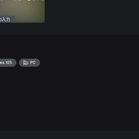
の入力
es X|S
PC