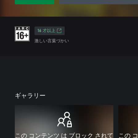
16 才以上
激しい言葉づかい
ギャラリー
この コンテンツ は ブロック されて
この 