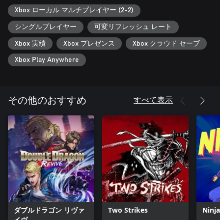
「B」アイテムでボムをゲット、敵弾一掃&緊急回避に
Xbox ローカル マルチプレイヤー (2-2)
溜め撃ちでキャラクターごとに異なるオプションショットが発
動！
シングルプレイヤー
可変リフレッシュ レート
アタリ判定は上半身のみ！敵弾を恐れるな！
Xbox 実績
Xbox プレゼンス
Xbox クラウド セーブ
◇「ARCADE」モードの特徴
Xbox Play Anywhere
初心者も安心、難易度は7段階から選択可能
アーケード版より歯ごたえ抜群「HARD」「VERY HARD」実
装、挑戦者求む！
全難易度×全自機でのローカルランキングに対応
すべて表示
その他のおすすめ
◇オプションの特徴
こだわりのアナタに、画面フィルターを通常+2種から選択
残機数は1～9、コンティニュー回数は0～無制限まで自由に設
定可能
キーコンフィグで「ショット」「オートショット」「ボム」を
自由に割り当て
◇「SCORE ATTACK」モードの特徴
新実装！難易度や残機数が固定の"ガチ"モード
自分のハイスコアを送信して、世界中のプレイヤーとスコアア
タック！
ダブルドラゴン リヴァ
Two Strikes
Ninja
オプションメニューからオンラインランキングが閲覧可能
イヴ