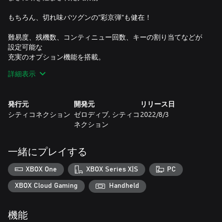
もちろん、切れ味バツグンの"彩京弾"も健在！
難易度、残機数、コンティニュー回数、キーの割り当てなどが
設定可能な
充実のオプション機能を搭載。
詳細表示
さらに、ついに、
オンラインランキングを実装！
目指せ世界一の戦国ブレード！
発行元
開発元
リリース日
シティコネクション
ゼロディブ, シティコ
2022/8/3
◇自機キャラクター紹介
ネクション
蒼き石に導かれし戦国五人衆！
狂気の野望を撃ち砕け！
暴れん坊巫女 こより
一緒にプレイする
金髪の少女忍者 ユーニス
帰ってきたターボ坊主 天外
XBOX One
XBOX Series X|S
PC
復讐の剣術士 翔丸
反逆のからくり武者 ハガネ
XBOX Cloud Gaming
Handheld
◇自機の特徴
機能
「P」アイテムでパワーアップ、オプションも追加