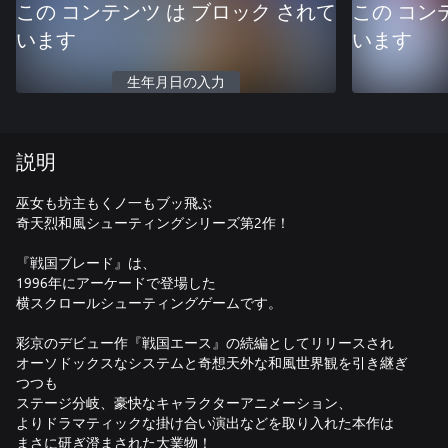
この コンテンツ は ブロック されて
この コン
います
います
生年月日の入力
説明
巫女も坊主もくノ一もブッ飛ぶ
奇天烈和風シューティングシリーズ第2作！
『戦国ブレード』は、
1996年にアーケードで登場した
横スクロールシューティングゲームです。
彩京のデビュー作『戦国エース』の続編としてリリースされ
オーソドックスなシステムと奇想天外な和風世界観を引き継ぎ
つつも
ステージ分岐、豪快なキャラクターアニメーション、
よりドラマティックな掛け合い演出などを取り入れた本作は
まさに研ぎ澄まされた大業物！