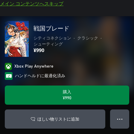
メイン コンテンツへスキップ
戦国ブレード
シティコネクション
•
クラシック
•
シューティング
¥990
Xbox Play Anywhere
ハンドヘルドに最適化済み
購入
¥990
ほしい物リストに追加
● ● ●