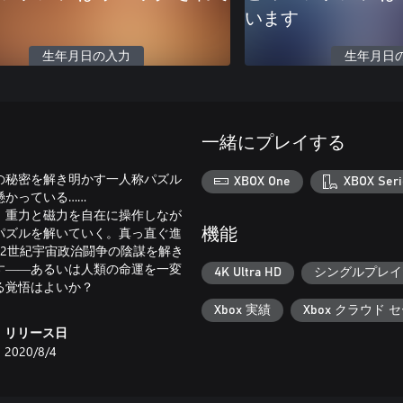
います
生年月日の入力
生年月日
一緒にプレイする
の秘密を解き明かす一人称パズル
XBOX One
XBOX Seri
かっている……
。重力と磁力を自在に操作しなが
パズルを解いていく。真っ直ぐ進
機能
2世紀宇宙政治闘争の陰謀を解き
す――あるいは人類の命運を一変
4K Ultra HD
シングルプレイ
る覚悟はよいか？
Xbox 実績
Xbox クラウド 
リリース日
2020/8/4