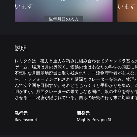
います
います
生年月日の入力
説明
レリクタは、磁力と重力を巧みに組み合わせてチャンドラ基地
ゲーム。場所は月の奥深く。愛娘の命はあなたの科学の頭脳に懸
不気味な月面基地廃墟に取り残された、一流物理学者が主人公
ら、テラフォーミング化された謎深きクレーターを進み、物理
んで安全圏を目指すか。それともじっくりと手掛かりを集め、2
明かすか。月面クレーターの果てしなき闇に、娘の生命を脅か
させる――秘密が隠されている。自らの研究の行く末に対峙す
発行元
開発元
Ravenscourt
Mighty Polygon SL