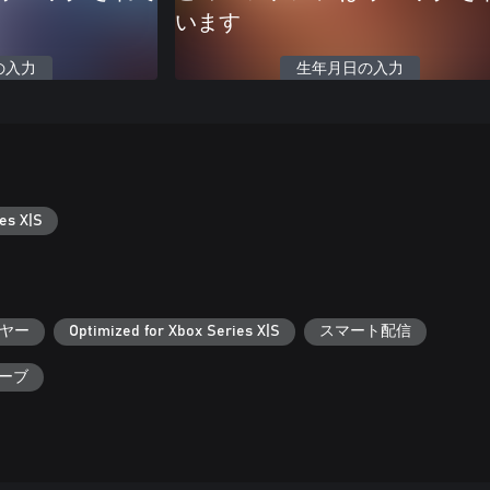
います
の入力
生年月日の入力
es X|S
ヤー
Optimized for Xbox Series X|S
スマート配信
セーブ