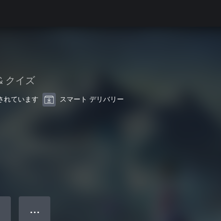
& クイズ
最適化されています
スマート デリバリー
● ● ●