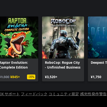
Raptor Evolution:
RoboCop: Rogue City
Deepest 
Complete Edition
- Unfinished Business
¥1,300
¥845+
¥3,520+
¥1,750
-35%
OX サポート
フィードバック
コミュニティ規定
感光性発作警告