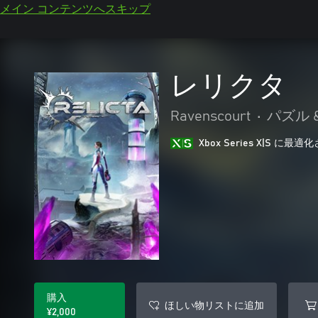
メイン コンテンツへスキップ
レリクタ
Ravenscourt
•
パズル 
Xbox Series X|S に
購入
ほしい物リストに追加
¥2,000