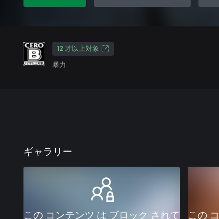
12 才以上対象
暴力
ギャラリー
この コンテンツ は ブロック されて
この 