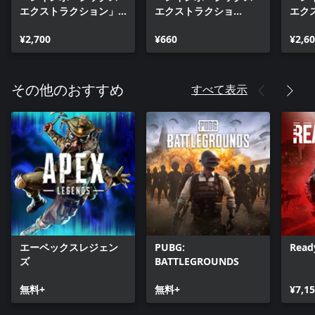
エクストラクション」 -
エクストラクショ
エク
REACTストライクパッ
ン』：500 REACTクレ
ン』：
ク
¥2,700
ジット
¥660
レジ
¥2,6
すべて表示
その他のおすすめ
エーペックスレジェン
PUBG:
Read
ズ
BATTLEGROUNDS
無料+
無料+
¥7,1