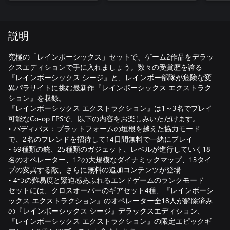
説明
究極の「レインボーシックス」セットで、ゲーム2作品をデラッ
クスエディションで手に入れましょう。数々の受賞歴を誇る
『レインボーシックス シージ』と、レインボー部隊が危険な変
異パラサイトに挑む最新作『レインボーシックス エクストラク
ション』を収録。
『レインボーシックス エクストラクション』は1～3名でプレイ
可能なCo-op FPSで、以下の内容をお楽しみいただけます。
• バディパス：プラットフォームの垣根を越えた協力モード
で、2名のフレンドを招待して14日間無料で一緒にプレイ
• 69種類の銃、25種類のガジェット、レベルが進行していく18
名のオペレーター、12の大規模なダイナミックマップ、13タイ
プの変異する敵、さらに無料の追加コンテンツが登場
• 4つの難易度と緊迫感あふれるエンドゲームのランクモード
セットには、クロスオーバーのギアセット4種、『レインボーシ
ックス エクストラクション』のオペレーター全18人が解除済み
の『レインボーシックス シージ』デラックスエディション、
『レインボーシックス エクストラクション』の限定エピックギ