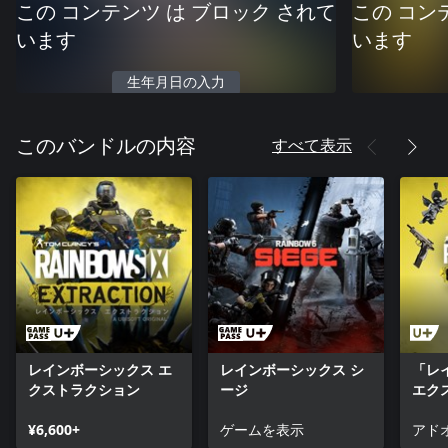
この コンテンツ は ブロック されて
この コン
います
います
生年月日の入力
すべて表示
このバンドルの内容
レインボーシックス エ
レインボーシックス シ
「レ
クストラクション
ージ
エク
ノク
¥6,600+
ゲームを表示
ク
アド